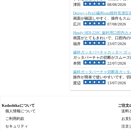
津田
08/08/2026
Denjoy i-PexO歯科emr根幹
画面が確認しやすく、操作もスム
広川
07/08/2026
Handy HDI-220C 歯科用口腔内カ
画質がとてもきれいで、口腔内の
福井
23/07/2026
歯科ガッタパーチャカッター ガ
ガッタパーチャの切断がスムーズ
本間
22/07/2026
歯科ガッタパーチャ切断器ガッタ
操作が簡単で使いやすいです。切
渡辺
13/07/2026
Kadashikaについて
ご注文
個人情報について
送料
ご利用約款
お支
セキュリティ
注文