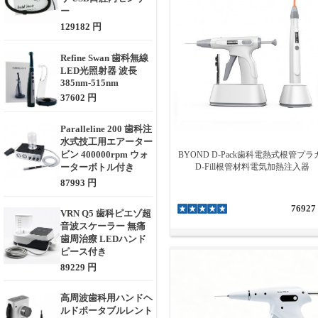
ー
129182 円
Refine Swan 歯科無線
LED光照射器 波長
385nm-515nm
37602 円
Paralleline 200 歯科注
水式技工用エアーター
ビン 400000rpm ウォ
BYOND D-Pack歯科電熱式根管プラ
ーターボトル付き
D-Fill根管材料電気加熱注入器
87993 円
76927
VRN Q5 歯科ピエゾ超
音波スケーラー 無痛
歯周治療 LEDハンド
ピース付き
89229 円
高周波歯科用ハンドヘ
ルドポータブルレント