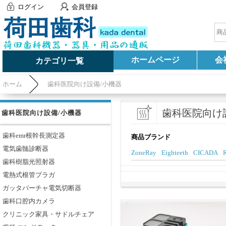
ログイン
会員登録
ホームページ
会
カテゴリ一覧
ホーム
歯科医院向け設備/小機器
歯科医院向け
歯科医院向け設備/小機器
歯科emr根幹長測定器
商品ブランド
電気歯髄診断器
ZoneRay
Eighteeth
CICADA
R
歯科樹脂光照射器
電熱式根管プラガ
ガッタパーチャ電気切断器
歯科口腔内カメラ
クリニック家具・サドルチェア