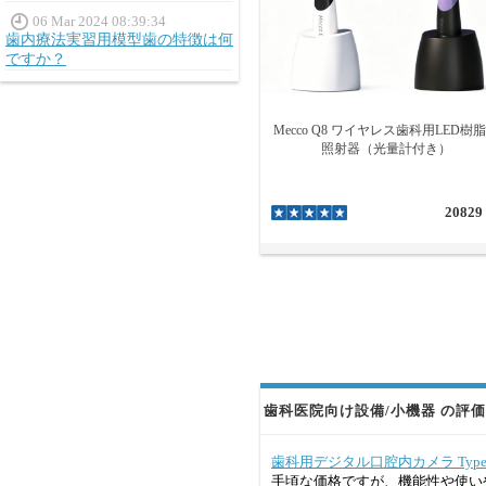
06 Mar 2024 08:39:34
歯内療法実習用模型歯の特徴は何
ですか？
Mecco Q8 ワイヤレス歯科用LED樹
照射器（光量計付き）
20829
歯科医院向け設備/小機器 の評価 
歯科用デジタル口腔内カメラ Type-C /
手頃な価格ですが、機能性や使い