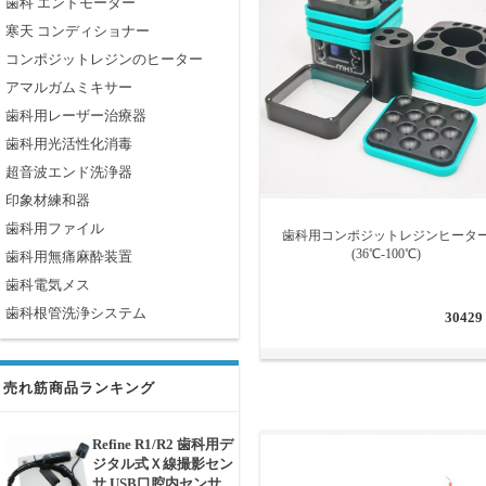
歯科 エンドモーター
寒天 コンディショナー
コンポジットレジンのヒーター
アマルガムミキサー
歯科用レーザー治療器
歯科用光活性化消毒
超音波エンド洗浄器
印象材練和器
歯科用ファイル
歯科用コンポジットレジンヒータ
(36℃-100℃)
歯科用無痛麻酔装置
歯科電気メス
歯科根管洗浄システム
30429
売れ筋商品ランキング
Refine R1/R2 歯科用デ
ジタル式Ｘ線撮影セン
サ USB口腔内センサ