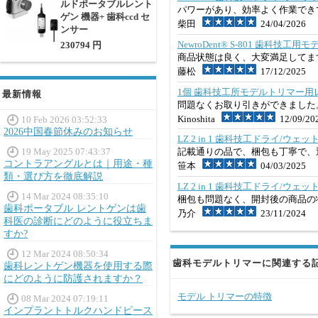
ルドポータブルレント
パワーがあり、効率よく作業でき
ゲン 機器+ 歯科ccd セ
柴田
24/04/2026
ンサー
NewroDent® S-801 歯科
230794 円
商品状態は良く、大変満足してま
藤松
17/12/2025
1個 歯科技工所モデルトリマー用
最新情報
問題なくお取り引きができました
Kinoshita
12/09/20
10 Feb 2026 03:52:33
2026中国春節休みのお知らせ
LZ 2 in 1 歯科技工ドライ/ウ
19 May 2025 07:43:37
記載通りの品で、梱包も丁寧で、
コントラアングルとは｜用途・種
笹本
04/03/2025
類・選び方を徹底解説
LZ 2 in 1 歯科技工ドライ/ウ
14 Mar 2024 08:35:10
梱包も問題なく、開封後の商品の
歯科ポータブル レントゲンは歯
乃介
23/11/2024
科医の診断にどのように役立ちま
すか?
12 Mar 2024 08:50:34
歯科モデルトリマーに関連する
歯科レントゲン機器を使用する際
にどのように防護されますか？
モデル トリマーの特徴
08 Mar 2024 07:19:11
インプラントトルクハンドピース