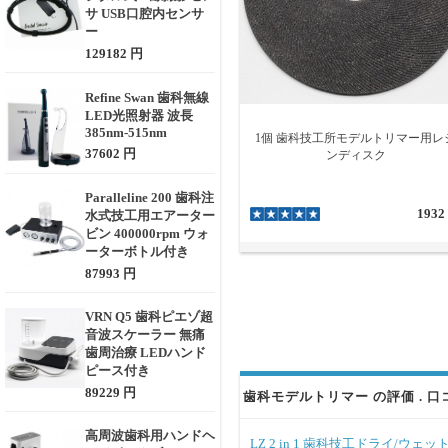
サ USB口腔内センサ
ー
129182 円
Refine Swan 歯科無線
LED光照射器 波長
385nm-515nm
1個 歯科技工所モデルトリマー用レ
37602 円
ンディスク
Paralleline 200 歯科注
1932
水式技工用エアーター
ビン 400000rpm ウォ
ーターボトル付き
87993 円
VRN Q5 歯科ピエゾ超
音波スケーラー 無痛
歯周治療 LEDハンド
ピース付き
89229 円
歯科モデルトリマー の評価 . 口
高周波歯科用ハンドヘ
LZ 2 in 1 歯科技工ドライ/ウ