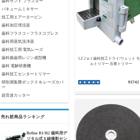
歯科サンド ブラスター
バキュームミキサー
技工用エアータービン
歯科加圧埋没器
歯科フラスコ + フラスコプレス
歯科用蒸気洗浄器
歯科技工用 電気レーズ
歯科義歯用レジン成型機
LZ 2 in 1 歯科技工ドライ/ウェット 
ルトリマー 石膏トリマー
歯科 電解研磨機
歯科技工センタートリマー
研削屑集塵ボックス & レーズカバ
93742
ー
超音波カッター
売れ筋商品ランキング
Refine R1/R2 歯科用デ
ジタル式Ｘ線撮影セン