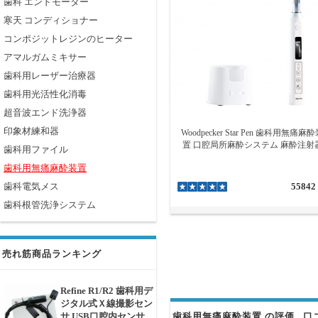
歯科 エンドモーター
寒天 コンディショナー
コンポジットレジンのヒーター
アマルガムミキサー
歯科用レーザー治療器
歯科用光活性化消毒
超音波エンド洗浄器
印象材練和器
Woodpecker Star Pen 歯科用無痛麻
置 口腔局所麻酔システム 麻酔注射
歯科用ファイル
歯科用無痛麻酔装置
歯科電気メス
55842
歯科根管洗浄システム
売れ筋商品ランキング
Refine R1/R2 歯科用デ
ジタル式Ｘ線撮影セン
サ USB口腔内センサ
歯科用無痛麻酔装置 の評価 . 口