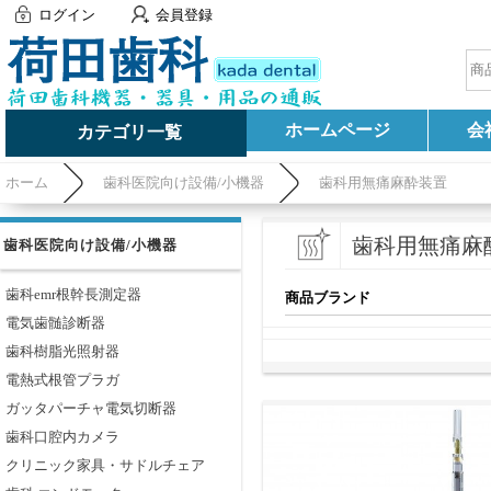
ログイン
会員登録
ホームページ
会
カテゴリ一覧
ホーム
歯科医院向け設備/小機器
歯科用無痛麻酔装置
歯科用無痛麻
歯科医院向け設備/小機器
歯科emr根幹長測定器
商品ブランド
電気歯髄診断器
歯科樹脂光照射器
電熱式根管プラガ
ガッタパーチャ電気切断器
歯科口腔内カメラ
クリニック家具・サドルチェア