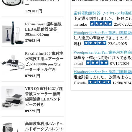
ー
129182 円
歯科電動麻酔器 ワイヤレス無痛
予定通り到着しました。 梱包に
Refine Swan 歯科無線
matsuko
25/07/202
LED光照射器 波長
Woodpecker Star Pen 
385nm-515nm
注入速度の調整ができますので、
37602 円
若杉
23/04/2025
Woodpecker Star Pen 
Paralleline 200 歯科注
麻酔を正確かつ均等に注入できる
水式技工用エアーター
akemi
07/12/2024
ビン 400000rpm ウォ
ーターボトル付き
Woodpecker Star Pen 
87993 円
迅速到着しました。 次回もよろ
Fukuda
12/08/2024
VRN Q5 歯科ピエゾ超
音波スケーラー 無痛
歯周治療 LEDハンド
ピース付き
89229 円
高周波歯科用ハンドヘ
ルドポータブルレント