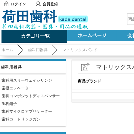
ログイン
会員登録
ホームページ
会
カテゴリ一覧
ホーム
歯科用器具
マトリックスバンド
マトリックス
歯科用器具
歯科用スリーウェイシリンジ
商品ブランド
歯根エレベーター
歯科コンポジットディスペンサー
歯科鉗子
歯科マイクロアプリケーター
歯科カートリッジガン