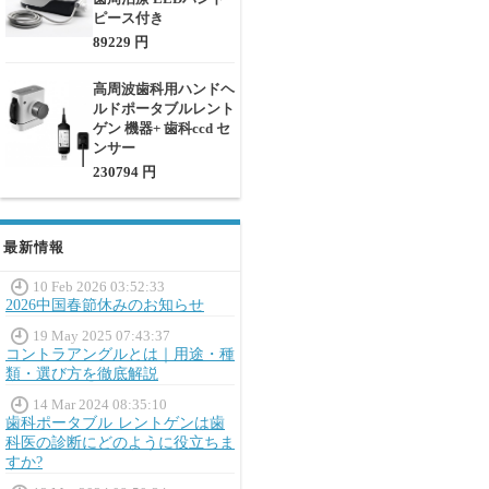
ピース付き
89229 円
高周波歯科用ハンドヘ
ルドポータブルレント
ゲン 機器+ 歯科ccd セ
ンサー
230794 円
最新情報
10 Feb 2026 03:52:33
2026中国春節休みのお知らせ
19 May 2025 07:43:37
コントラアングルとは｜用途・種
類・選び方を徹底解説
14 Mar 2024 08:35:10
歯科ポータブル レントゲンは歯
科医の診断にどのように役立ちま
すか?