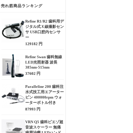
売れ筋商品ランキング
Refine R1/R2 歯科用デ
ジタル式Ｘ線撮影セン
サ USB口腔内センサ
ー
129182 円
Refine Swan 歯科無線
LED光照射器 波長
385nm-515nm
37602 円
Paralleline 200 歯科注
水式技工用エアーター
ビン 400000rpm ウォ
ーターボトル付き
87993 円
VRN Q5 歯科ピエゾ超
音波スケーラー 無痛
歯周治療 LEDハンド