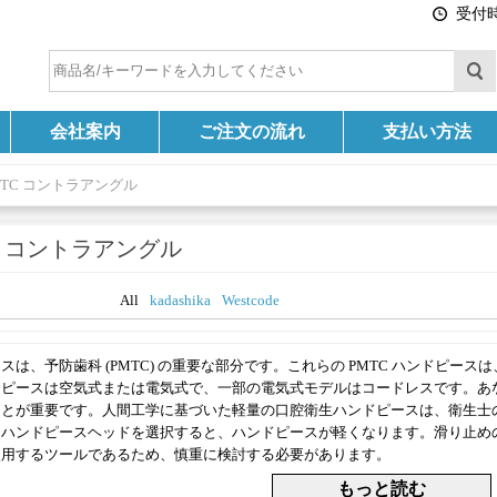
受付時間
会社案内
ご注文の流れ
支払い方法
MTC コントラアングル
C コントラアングル
All
kadashika
Westcode
スは、予防歯科 (PMTC) の重要な部分です。これらの PMTC ハンドピ
ドピースは空気式または電気式で、一部の電気式モデルはコードレスです。あ
ことが重要です。人間工学に基づいた軽量の口腔衛生ハンドピースは、衛生士
用ハンドピースヘッドを選択すると、ハンドピースが軽くなります。滑り止め
使用するツールであるため、慎重に検討する必要があります。