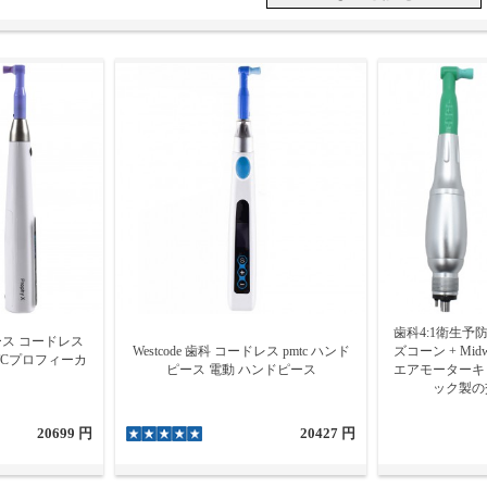
歯科4:1衛生予
ース コードレス
Westcode 歯科 コードレス pmtc ハンド
ズコーン + Midw
PMTCプロフィーカ
ピース 電動 ハンドピース
エアモーターキット
ック製の
20699 円
20427 円