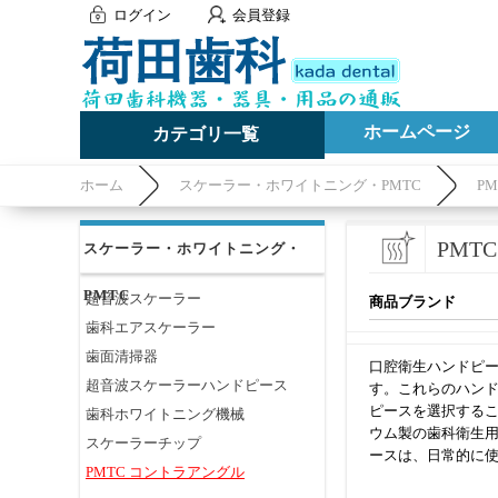
ログイン
会員登録
ホームページ
カテゴリ一覧
ホーム
スケーラー・ホワイトニング・PMTC
P
PMT
スケーラー・ホワイトニング・
PMTC
超音波スケーラー
商品ブランド
歯科エアスケーラー
歯面清掃器
口腔衛生ハンドピー
超音波スケーラーハンドピース
す。これらのハン
ピースを選択する
歯科ホワイトニング機械
ウム製の歯科衛生
スケーラーチップ
ースは、日常的に
PMTC コントラアングル