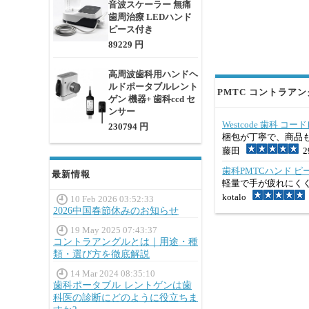
音波スケーラー 無痛
歯周治療 LEDハンド
ピース付き
89229 円
高周波歯科用ハンドヘ
ルドポータブルレント
PMTC コントラアン
ゲン 機器+ 歯科ccd セ
ンサー
Westcode 歯科 コ
230794 円
梱包が丁寧で、商品
藤田
29
歯科PMTCハンド ピー
最新情報
軽量で手が疲れにく
kotalo
10 Feb 2026 03:52:33
2026中国春節休みのお知らせ
19 May 2025 07:43:37
コントラアングルとは｜用途・種
類・選び方を徹底解説
14 Mar 2024 08:35:10
歯科ポータブル レントゲンは歯
科医の診断にどのように役立ちま