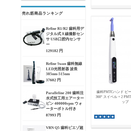
売れ筋商品ランキング
Refine R1/R2 歯科用デ
ジタル式Ｘ線撮影セン
サ USB口腔内センサ
ー
129182 円
Refine Swan 歯科無線
LED光照射器 波長
385nm-515nm
37602 円
歯科PMTCハンド ピ
Paralleline 200 歯科注
360° スイベル + 2 
水式技工用エアーター
ップ
ビン 400000rpm ウォ
ーターボトル付き
87993 円
VRN Q5 歯科ピエゾ超