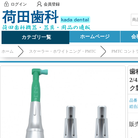
ログイン
会員登録
ホームページ
会
カテゴリ一覧
ホーム
スケーラー・ホワイトニング・PMTC
PMTC コン
用ヘッド）
歯
2
ク
品番
総合
販