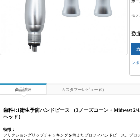
ホー
モデ
数
レポ
商品詳細
カスタマーレビュー (0)
歯科4:1衛生予防ハンドピース （3ノーズコーン + Midwest 
ヘッド）
特徴：
フリクショングリップチャッキングを備えたプロフィハンドピース。プロ