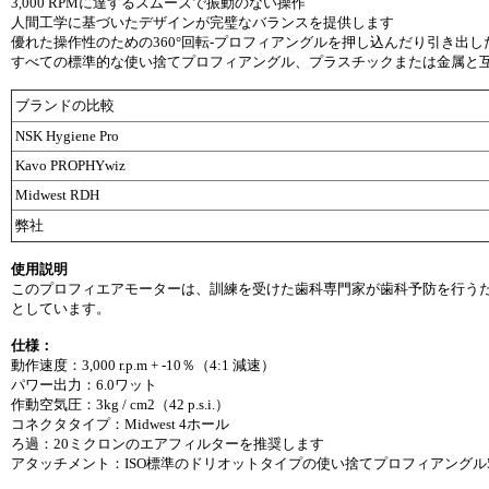
3,000 RPMに達するスムーズで振動のない操作
人間工学に基づいたデザインが完璧なバランスを提供します
優れた操作性のための360°回転-プロフィアングルを押し込んだり引き出
すべての標準的な使い捨てプロフィアングル、プラスチックまたは金属と
ブランドの比較
NSK Hygiene Pro
Kavo PROPHYwiz
Midwest RDH
弊社
使用説明
このプロフィエアモーターは、訓練を受けた歯科専門家が歯科予防を行う
としています。
仕様：
動作速度：3,000 r.p.m + -10％（4:1 減速）
パワー出力：6.0ワット
作動空気圧：3kg / cm2（42 p.s.i.）
コネクタタイプ：Midwest 4ホール
ろ過：20ミクロンのエアフィルターを推奨します
アタッチメント：ISO標準のドリオットタイプの使い捨てプロフィアングル5