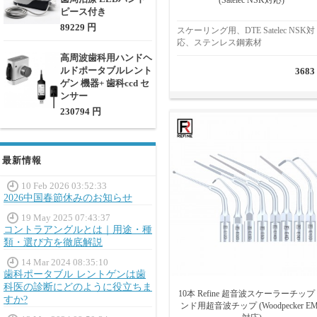
(Satelec NSK対応)
ピース付き
89229 円
スケーリング用、DTE Satelec NSK対
応、ステンレス鋼素材
高周波歯科用ハンドヘ
ルドポータブルレント
3683
ゲン 機器+ 歯科ccd セ
ンサー
230794 円
最新情報
10 Feb 2026 03:52:33
2026中国春節休みのお知らせ
19 May 2025 07:43:37
コントラアングルとは｜用途・種
類・選び方を徹底解説
14 Mar 2024 08:35:10
歯科ポータブル レントゲンは歯
科医の診断にどのように役立ちま
10本 Refine 超音波スケーラーチップ
すか?
ンド用超音波チップ (Woodpecker E