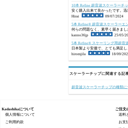
10本 Refine 超音波スケーラーチッ
安く購入出来て良かったです。迅
Hirai
09/07/2024
5本 Refine® 超音波スケーラーエ
何らの問題なく、素早く届きまし
kanno36jp
25/05/2
5本 Refine® スケーリング用超音
日本製より安価で、とても満足し
hiromjila
18/09/202
スケーラーチップに関連する記
超音波スケーラーチップの種類に
Kadashikaについて
ご注文
個人情報について
送料
ご利用約款
お支