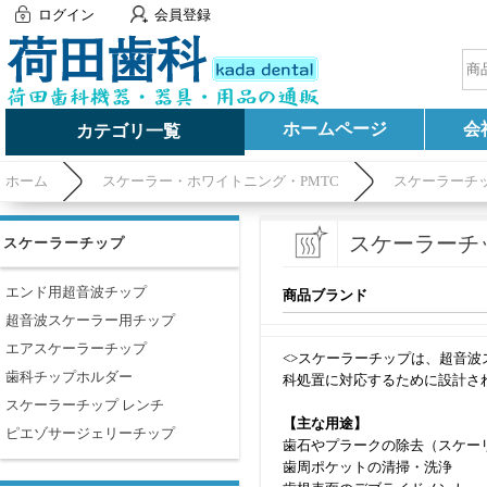
ログイン
会員登録
ホームページ
会
カテゴリ一覧
ホーム
スケーラー・ホワイトニング・PMTC
スケーラーチ
スケーラーチ
スケーラーチップ
エンド用超音波チップ
商品ブランド
超音波スケーラー用チップ
エアスケーラーチップ
<>スケーラーチップは、超音
歯科チップホルダー
科処置に対応するために設計さ
スケーラーチップ レンチ
【主な用途】
ピエゾサージェリーチップ
歯石やプラークの除去（スケー
歯周ポケットの清掃・洗浄