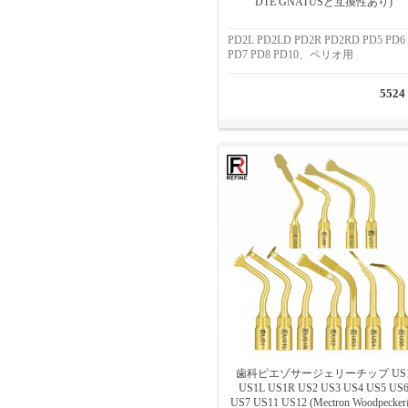
DTE GNATUSと互換性あり)
PD2L PD2LD PD2R PD2RD PD5 PD6
PD7 PD8 PD10、ペリオ用
5524
歯科ピエゾサージェリーチップ US
US1L US1R US2 US3 US4 US5 US
US7 US11 US12 (Mectron Woodpecke