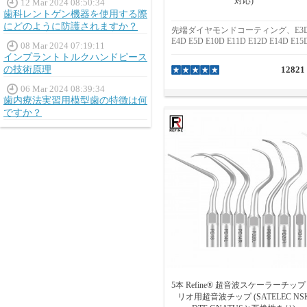
対応)
12 Mar 2024 08:50:34
歯科レントゲン機器を使用する際
にどのように防護されますか？
先端ダイヤモンドコーティング、E3
E4D E5D E10D E11D E12D E14D E15
08 Mar 2024 07:19:11
インプラントトルクハンドピース
の技術原理
12821
06 Mar 2024 08:39:34
歯内療法実習用模型歯の特徴は何
ですか？
5本 Refine® 超音波スケーラーチップ
リオ用超音波チップ (SATELEC NS