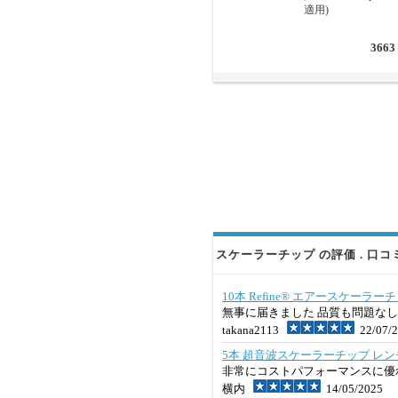
適用)
3663
スケーラーチップ の評価 . 口コ
10本 Refine® エアースケーラーチップ
無事に届きました 品質も問題な
takana2113
22/07/2
5本 超音波スケーラーチップ レンチ(EMS 
非常にコストパフォーマンスに優
横内
14/05/2025