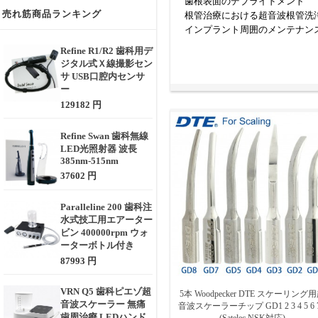
歯根表面のデブライドメント
売れ筋商品ランキング
根管治療における超音波根管洗浄
インプラント周囲のメンテナン
Refine R1/R2 歯科用デ
【分類（代表的なタイプ）】
ジタル式Ｘ線撮影セン
G型・P型：一般的な歯石除去
サ USB口腔内センサ
E型・R型：歯根表面や歯周ポ
ー
Endoチップ：根管洗浄用、細
129182 円
Implantチップ：インプラン
Refine Swan 歯科無線
【作動原理】
LED光照射器 波長
スケーラー本体から供給される**
385nm-515nm
石やバイオフィルムを破砕・除
37602 円
【選定時に考慮すべきポイント
Paralleline 200 歯科注
対応するスケーラー機種・メーカー
水式技工用エアーター
用途に応じたチップの形状と角度
ビン 400000rpm ウォ
素材の違い（ステンレス製、チ
ーターボトル付き
チップの硬度と耐久性（使用回
87993 円
滅菌対応の可否（オートクレー
VRN Q5 歯科ピエゾ超
5本 Woodpecker DTE スケーリング
スケーラーチップは、治療精度
音波スケーラー 無痛
音波スケーラーチップ GD1 2 3 4 5 6 7
なり、医院の診療品質向上にも
歯周治療 LEDハンド