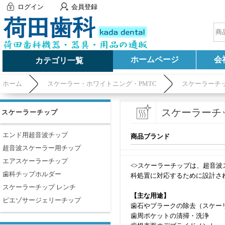
ログイン
会員登録
ホームページ
会
カテゴリ一覧
ホーム
スケーラー・ホワイトニング・PMTC
スケーラーチ
スケーラーチ
スケーラーチップ
エンド用超音波チップ
商品ブランド
超音波スケーラー用チップ
エアスケーラーチップ
<>スケーラーチップは、超音
歯科チップホルダー
科処置に対応するために設計さ
スケーラーチップ レンチ
【主な用途】
ピエゾサージェリーチップ
歯石やプラークの除去（スケー
歯周ポケットの清掃・洗浄