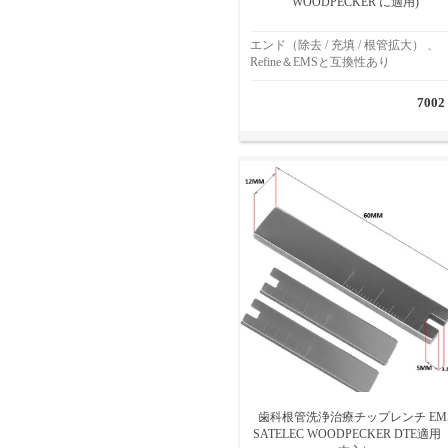
WOODPECKER に適用)
エンド（除去 / 充填 / 根管拡大） 、
Refine＆EMSと互換性あり
7002
歯科根管洗浄治療チップレンチ EM
SATELEC WOODPECKER DTE適用