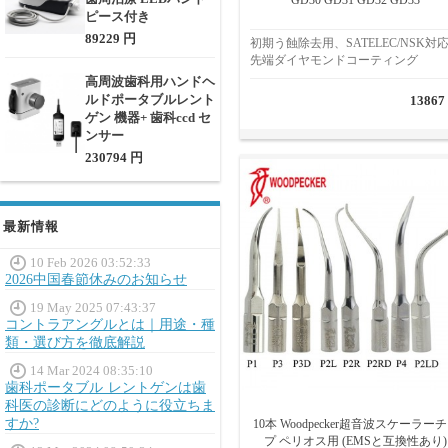
GD30 GD31 GD32 GD33
ピース付き
89229 円
初期う蝕除去用、SATELEC/NSK対
先端ダイヤモンドコーティング
高周波歯科用ハンドヘ
ルドポータブルレント
13867
ゲン 機器+ 歯科ccd セ
ンサー
230794 円
最新情報
10 Feb 2026 03:52:33
2026中国春節休みのお知らせ
19 May 2025 07:43:37
コントラアングルとは｜用途・種
類・選び方を徹底解説
14 Mar 2024 08:35:10
歯科ポータブル レントゲンは歯
科医の診断にどのように役立ちま
すか?
10本 Woodpecker超音波スケーラー
プ ペリオス用 (EMSと互換性あり)