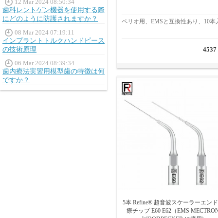
12 Mar 2024 08:50:34
歯科レントゲン機器を使用する際
にどのように防護されますか？
ペリオ用、EMSと互換性あり、10本
08 Mar 2024 07:19:11
インプラントトルクハンドピース
の技術原理
4537
06 Mar 2024 08:39:34
歯内療法実習用模型歯の特徴は何
ですか？
5本 Refine® 超音波スケーラーエン
療チップ E60 E62（EMS MECTRO