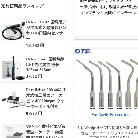
歯根表面のデブライドメント
売れ筋商品ランキング
根管治療における超音波根管洗浄
インプラント周囲のメンテナン
Refine R1/R2 歯科用デ
【分類（代表的なタイプ）】
ジタル式Ｘ線撮影セン
G型・P型：一般的な歯石除去
サ USB口腔内センサ
E型・R型：歯根表面や歯周ポ
ー
Endoチップ：根管洗浄用、細
129182 円
Implantチップ：インプラン
Refine Swan 歯科無線
【作動原理】
LED光照射器 波長
スケーラー本体から供給される**
385nm-515nm
石やバイオフィルムを破砕・除
37602 円
【選定時に考慮すべきポイント
Paralleline 200 歯科注
対応するスケーラー機種・メーカー
水式技工用エアーター
用途に応じたチップの形状と角度
ビン 400000rpm ウォ
素材の違い（ステンレス製、チ
ーターボトル付き
チップの硬度と耐久性（使用回
87993 円
滅菌対応の可否（オートクレー
VRN Q5 歯科ピエゾ超
5本 Woodpecker DTE 初期う蝕除去
スケーラーチップは、治療精度
音波スケーラー 無痛
音波スケーラーチップ GD20 GD2
なり、医院の診療品質向上にも
歯周治療 LEDハンド