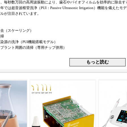
は、毎秒数万回の高周波振動により、歯石やバイオフィルムを効率的に除去す
は超音波根管洗浄（PUI：Passive Ultrasonic Irrigation）機
デルが注目されています。
除去（スケーリング）
清掃
染源の洗浄（PUI機能搭載モデル）
ンプラント周囲の清掃（専用チップ併用）
ーの分類】
式）：振動の精度が高く、根管洗浄にも適している。現在の主流。
ィブ方式（磁歪式）：振幅が大きく、チップの動きに広がりがある。
卓上型（スタンドアロン）／携帯型：設置環境に応じたタイプ。
子に高周波電流を流し、先端チップに高速微細振動を発生させることで、物理
ーミングにより、根管内部や歯周ポケットの微細な汚れやバイオフィルムも除
確実な洗浄が可能です。
べき主な仕様・ポイント】
ーの段階・調整方式）
用途（歯面・ポケット・インプラント対応など）