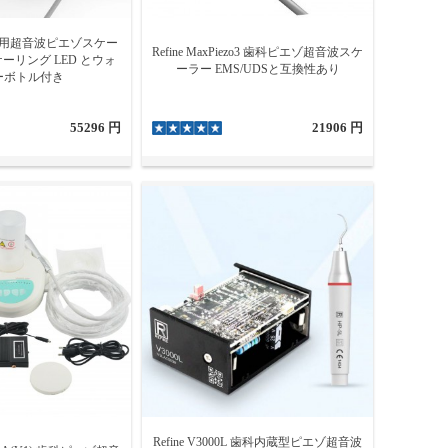
+ 歯科用超音波ピエゾスケー
Refine MaxPiezo3 歯科ピエゾ超音波スケ
ーリング LED とウォ
ーラー EMS/UDSと互換性あり
ーボトル付き
55296 円
21906 円
Refine V3000L 歯科内蔵型ピエゾ超音波