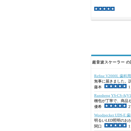
超音波スケーラー の評
Refine V2000
無事に届きました。
藤本
11
Runsheng YS-C
梱包が丁寧で、商品
優希
27
Woodpecker UD
明るいLED照明のお
関口
11