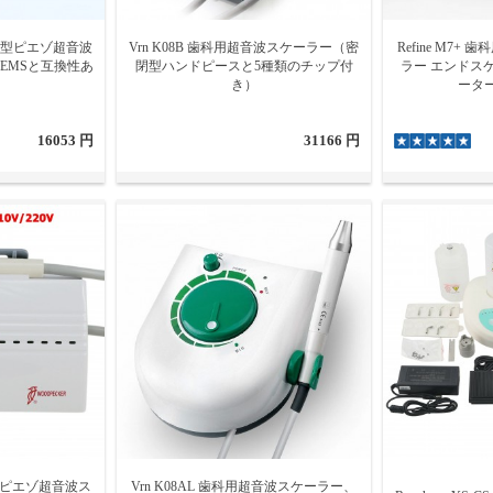
歯科内蔵型ピエゾ超音波
Vrn K08B 歯科用超音波スケーラー（密
Refine M7
、EMSと互換性あ
閉型ハンドピースと5種類のチップ付
ラー エンドスケ
き）
ータ
16053 円
31166 円
-P歯科ピエゾ超音波ス
Vrn K08AL 歯科用超音波スケーラー、