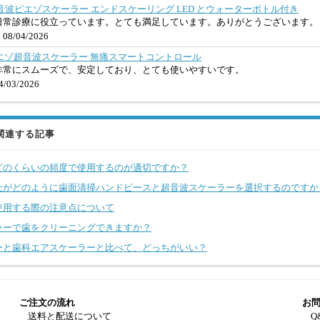
歯科用超音波ピエゾスケーラー エンドスケーリング LED とウォーターボトル付き
日常診療に役立っています。とても満足しています。ありがとうございます。
08/04/2026
歯科用ピエゾ超音波スケーラー 無痛スマートコントロール
非常にスムーズで、安定しており、とても使いやすいです。
/03/2026
関連する記事
どのくらいの頻度で使用するのが適切ですか？
士がどのように歯面清掃ハンドピースと超音波スケーラーを選択するのですか
使用する際の注意点について
ラーで歯をクリーニングできますか？
ーと歯科エアスケーラーと比べて、どっちがいい？
ご注文の流れ
お
送料と配送について
Q