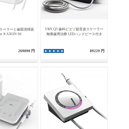
VRN Q5 歯科ピエゾ超音波スケーラー
ケーラーと歯面清掃器
wer ® AXON S6
無痛歯周治療 LEDハンドピース付き
269890 円
89229 円