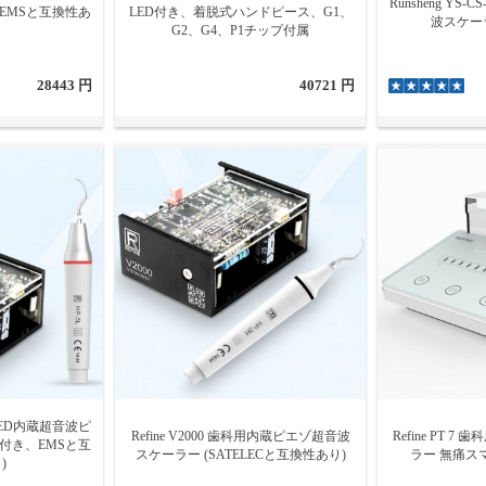
Runsheng YS
、EMSと互換性あ
LED付き、着脱式ハンドピース、G1、
波スケー
G2、G4、P1チップ付属
28443 円
40721 円
科用LED内蔵超音波ピ
Refine V2000 歯科用内蔵ピエゾ超音波
Refine PT 
光付き、EMSと互
スケーラー (SATELECと互換性あり)
ラー 無痛ス
)