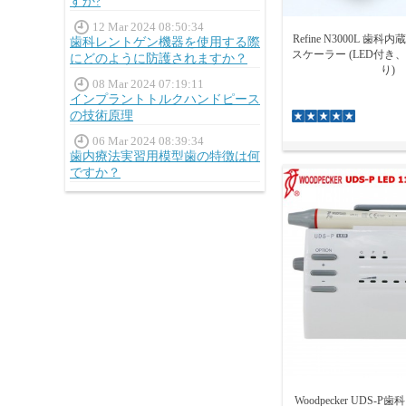
すか?
12 Mar 2024 08:50:34
Refine N3000L 
歯科レントゲン機器を使用する際
スケーラー (LED付き
にどのように防護されますか？
り)
08 Mar 2024 07:19:11
インプラントトルクハンドピース
の技術原理
06 Mar 2024 08:39:34
歯内療法実習用模型歯の特徴は何
ですか？
Woodpecker UDS