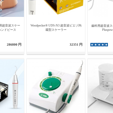
注水／ボトル内蔵／自動供給）
すさ・フットペダルの有無
ースに応じた機種選定
ンドピースの有無（視野性向上）
、NSK、WOODPECKER、DTEなど）
 歯科用超音波スケー
Woodpecker® UDS-N3 超音波ピエゾ内
歯科用超音波ス
用ハンドピース
蔵型スケーラー
Pluspo
286800 円
32351 円