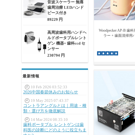
音波スケーラー 無痛
水供給方式（外部
歯周治療 LEDハンド
操作パネルの見や
ピース付き
サイズ・設置スペ
89229 円
LEDライト付きハ
メーカー互換性（EMS
Woodpecker AP-B
高周波歯科用ハンドヘ
ラー + 歯面清掃
ルドポータブルレント
ゲン 機器+ 歯科ccd セ
ンサー
230794 円
最新情報
10 Feb 2026 03:52:33
2026中国春節休みのお知らせ
19 May 2025 07:43:37
コントラアングルとは｜用途・種
類・選び方を徹底解説
14 Mar 2024 08:35:10
歯科ポータブル レントゲンは歯
科医の診断にどのように役立ちま