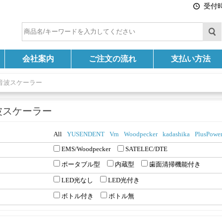
受付時間
会社案内
ご注文の流れ
支払い方法
音波スケーラー
波スケーラー
All
YUSENDENT
Vrn
Woodpecker
kadashika
PlusPowe
EMS/Woodpecker
SATELEC/DTE
ポータブル型
内蔵型
歯面清掃機能付き
LED光なし
LED光付き
ボトル付き
ボトル無