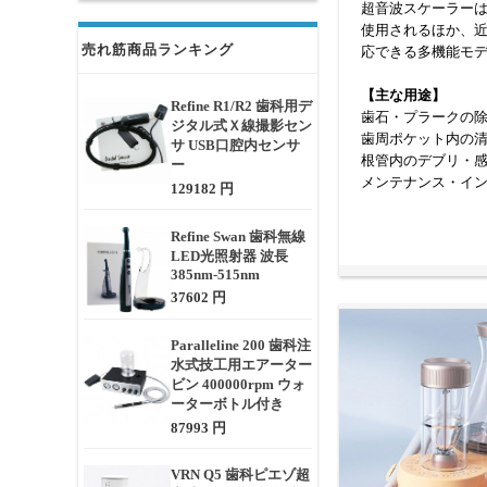
超音波スケーラー
使用されるほか、近年で
売れ筋商品ランキング
応できる多機能モ
【主な用途】
Refine R1/R2 歯科用デ
歯石・プラークの
ジタル式Ｘ線撮影セン
歯周ポケット内の
サ USB口腔内センサ
根管内のデブリ・感
ー
メンテナンス・イ
129182 円
【超音波スケーラ
Refine Swan 歯科無線
ピエゾ方式（圧電
LED光照射器 波長
マグネストリクテ
385nm-515nm
一体型ユニット／
37602 円
【作動原理】
Paralleline 200 歯科注
圧電素子や磁歪素
水式技工用エアーター
とマイクロストリ
ビン 400000rpm ウォ
設定で、安全かつ
ーターボトル付き
87993 円
【選定時に確認す
出力モード（パワ
VRN Q5 歯科ピエゾ超
チップの互換性と