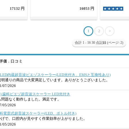
17132 円
16053 円
1
2
>
合計 1 - 16 30 点記録 (ページ: 2)
価 . 口コミ
L 歯科用LED内蔵超音波ピエゾスケーラー(LED光付き、EMSと互換性あり)
説明通りの商品で大変満足しています。ありがとうございました。
/07/2026
S-A(V1) 歯科ピエゾ超音波スケーラー LED光付き
も問題なく動作しました。満足です。
/05/2026
S-E 歯科電歪式超音波スケーラー(LED、ボトル付き)
かげで、口腔内が見やすく作業効率が上がりました。
/05/2026