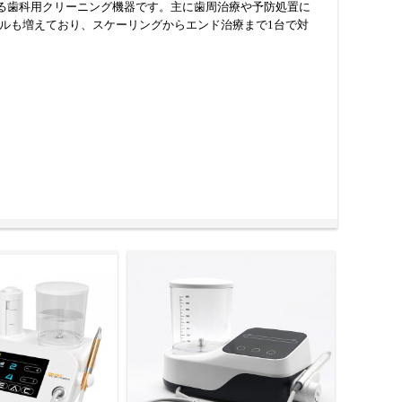
る歯科用クリーニング機器です。主に歯周治療や予防処置に
能を備えたモデルも増えており、スケーリングからエンド治療まで1台で対
的に汚れを除去します。さらに、水のキャビテーション効果
去します。根管洗浄においては、専用の細径チップと低出力