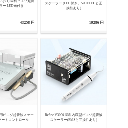
-CS-A(V1) 歯科ピエゾ超音
スケーラー (LED付き、SATELECと互
ラー LED光付き
換性あり)
43258 円
19286 円
7 歯科用ピエゾ超音波スケー
Refine V3000 歯科内蔵型ピエゾ超音波
マートコントロール
スケーラー(EMSと互換性あり)