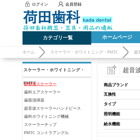
ログイン
会員登録
ホームページ
カテゴリ一覧
ホーム
スケーラー・ホワイトニング・PMTC
超
超音
スケーラー・ホワイトニング・
PMTC
超音波スケーラー
商品ブランド
歯科エアスケーラー
互換性
歯面清掃器
タイプ
超音波スケーラーハンドピース
照明機能
歯科ホワイトニング機械
給水機能
スケーラーチップ
PMTC コントラアングル