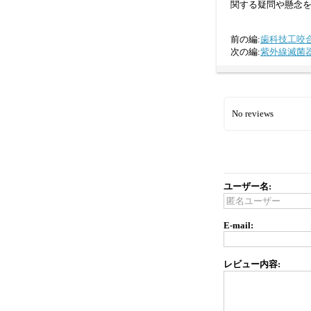
関する疑問や懸念
前の編:
歯科技工咬
次の編:
紫外線滅菌
No reviews
ユーザー名:
E-mail:
レビュー内容: