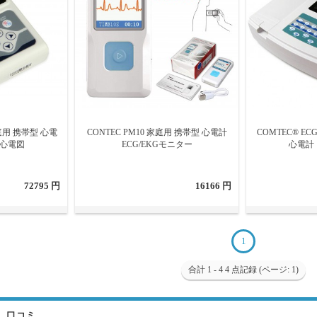
家庭用 携帯型 心電
CONTEC PM10 家庭用 携帯型 心電計
COMTEC® EC
C心電図
ECG/EKGモニター
心電計
72795 円
16166 円
1
合計 1 - 4 4 点記録 (ページ: 1)
. 口コミ