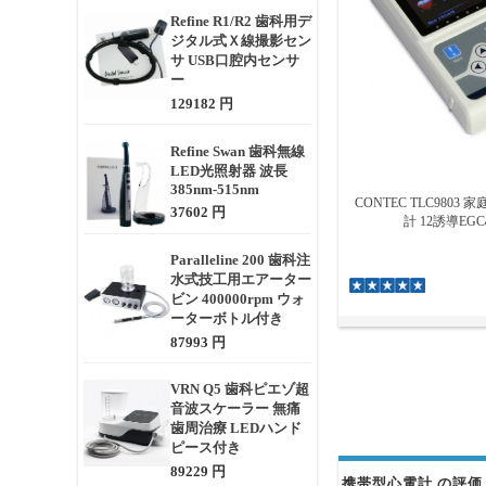
Refine R1/R2 歯科用デ
ジタル式Ｘ線撮影セン
サ USB口腔内センサ
ー
129182 円
Refine Swan 歯科無線
LED光照射器 波長
385nm-515nm
CONTEC TLC9803 
37602 円
計 12誘導EG
Paralleline 200 歯科注
水式技工用エアーター
ビン 400000rpm ウォ
ーターボトル付き
87993 円
VRN Q5 歯科ピエゾ超
音波スケーラー 無痛
歯周治療 LEDハンド
ピース付き
89229 円
携帯型心電計 の評価 