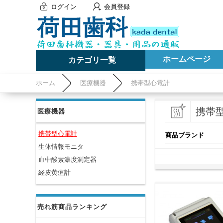
ログイン
会員登録
ホームページ
カテゴリ一覧
ホーム
医療機器
携帯型心電計
携帯
医療機器
携帯型心電計
商品ブランド
生体情報モニタ
血中酸素濃度測定器
経皮黄疸計
売れ筋商品ランキング