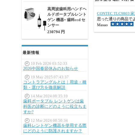
高周波歯科用ハンドヘ
CONTEC TLC980
ルドポータブルレント
思った通りの商品で
ゲン 機器+ 歯科ccd セ
Masao
ンサー
230794 円
最新情報
10 Feb 2026 03:52:33
2026中国春節休みのお知らせ
19 May 2025 07:43:37
コントラアングルとは｜用途・種
類・選び方を徹底解説
14 Mar 2024 08:35:10
歯科ポータブル レントゲンは歯
科医の診断にどのように役立ちま
すか?
12 Mar 2024 08:50:34
歯科レントゲン機器を使用する際
にどのように防護されますか？