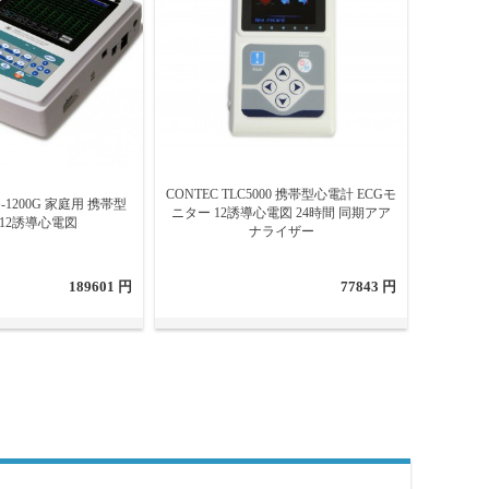
CONTEC TLC5000 携帯型心電計 ECGモ
G-1200G 家庭用 携帯型
ニター 12誘導心電図 24時間 同期アア
 12誘導心電図
ナライザー
189601 円
77843 円