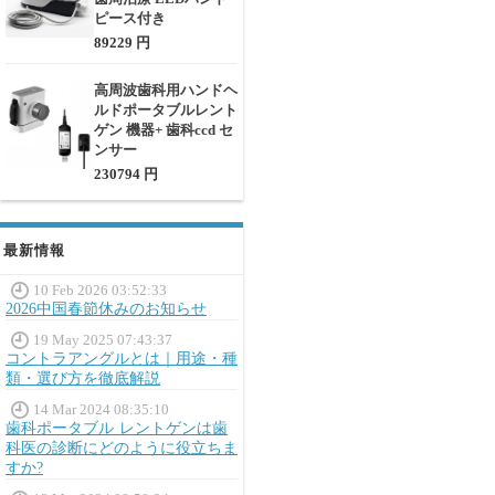
ピース付き
89229 円
高周波歯科用ハンドヘ
ルドポータブルレント
ゲン 機器+ 歯科ccd セ
ンサー
230794 円
最新情報
10 Feb 2026 03:52:33
2026中国春節休みのお知らせ
19 May 2025 07:43:37
コントラアングルとは｜用途・種
類・選び方を徹底解説
14 Mar 2024 08:35:10
歯科ポータブル レントゲンは歯
科医の診断にどのように役立ちま
すか?