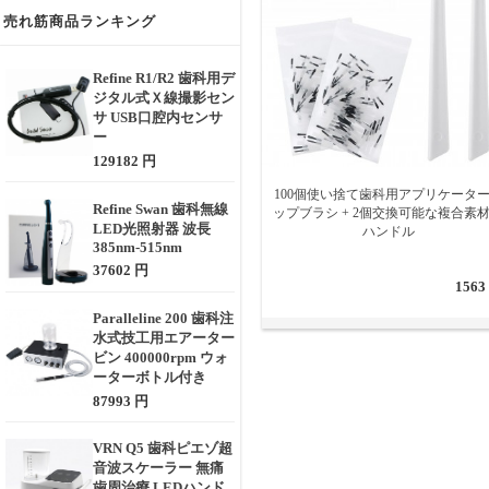
売れ筋商品ランキング
Refine R1/R2 歯科用デ
ジタル式Ｘ線撮影セン
サ USB口腔内センサ
ー
129182 円
100個使い捨て歯科用アプリケータ
Refine Swan 歯科無線
ップブラシ + 2個交換可能な複合素
LED光照射器 波長
ハンドル
385nm-515nm
37602 円
1563
Paralleline 200 歯科注
水式技工用エアーター
ビン 400000rpm ウォ
ーターボトル付き
87993 円
VRN Q5 歯科ピエゾ超
音波スケーラー 無痛
歯周治療 LEDハンド