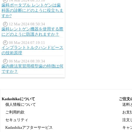
14 Mar 2024 08:35:10
歯科ポータブル レントゲンは歯
科医の診断にどのように役立ちま
すか?
12 Mar 2024 08:50:34
歯科レントゲン機器を使用する際
にどのように防護されますか？
08 Mar 2024 07:19:11
インプラントトルクハンドピース
の技術原理
06 Mar 2024 08:39:34
歯内療法実習用模型歯の特徴は何
ですか？
Kadashikaについて
ご注文
個人情報について
送料
ご利用約款
お支
セキュリティ
注文
Kadashikaアフターサービス
キャ