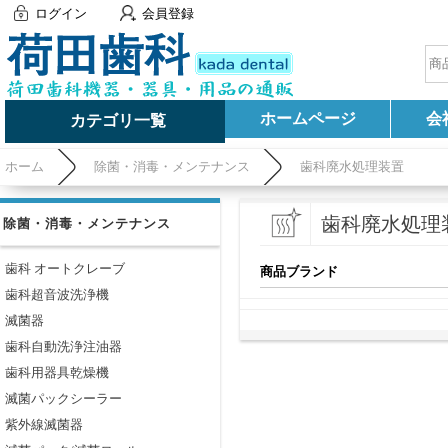
ログイン
会員登録
ホームページ
会
カテゴリ一覧
ホーム
除菌・消毒・メンテナンス
歯科廃水処理装置
歯科廃水処理
除菌・消毒・メンテナンス
歯科 オートクレーブ
商品ブランド
歯科超音波洗浄機
滅菌器
歯科自動洗浄注油器
歯科用器具乾燥機
滅菌パックシーラー
紫外線滅菌器