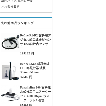
滅菌パック/滅菌ロール
純水製造装置
売れ筋商品ランキング
Refine R1/R2 歯科用デ
ジタル式Ｘ線撮影セン
サ USB口腔内センサ
ー
129182 円
Refine Swan 歯科無線
LED光照射器 波長
385nm-515nm
37602 円
Paralleline 200 歯科注
水式技工用エアーター
ビン 400000rpm ウォ
ーターボトル付き
87993 円