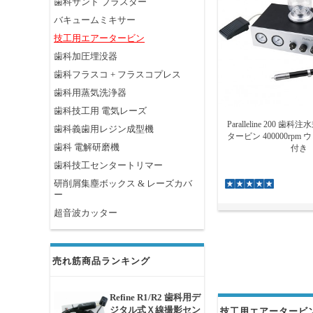
歯科サンド ブラスター
バキュームミキサー
技工用エアータービン
歯科加圧埋没器
歯科フラスコ + フラスコプレス
歯科用蒸気洗浄器
歯科技工用 電気レーズ
Paralleline 200 
歯科義歯用レジン成型機
タービン 400000rp
歯科 電解研磨機
付き
歯科技工センタートリマー
研削屑集塵ボックス & レーズカバ
ー
超音波カッター
売れ筋商品ランキング
Refine R1/R2 歯科用デ
ジタル式Ｘ線撮影セン
技工用エアータービン 