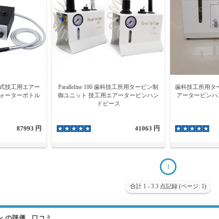
歯科注水式技工用エアー
Paralleline 100 歯科技工所用タービン制
歯科技工所用ター
m ウォーターボトル
御ユニット 技工用エアータービンハン
アータービンハン
ドピース
87993 円
41063 円
1
合計 1 - 3 3 点記録 (ページ: 1)
の評価 . 口コミ