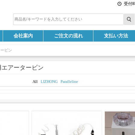
受付時間
会社案内
ご注文の流れ
支払い方法
タービン
用エアータービン
All
LIZHONG
Paralleline