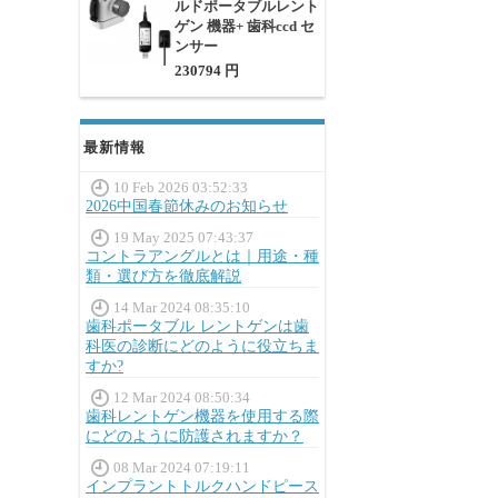
ルドポータブルレント
ゲン 機器+ 歯科ccd セ
ンサー
230794 円
最新情報
10 Feb 2026 03:52:33
2026中国春節休みのお知らせ
19 May 2025 07:43:37
コントラアングルとは｜用途・種
類・選び方を徹底解説
14 Mar 2024 08:35:10
歯科ポータブル レントゲンは歯
科医の診断にどのように役立ちま
すか?
12 Mar 2024 08:50:34
歯科レントゲン機器を使用する際
にどのように防護されますか？
08 Mar 2024 07:19:11
インプラントトルクハンドピース