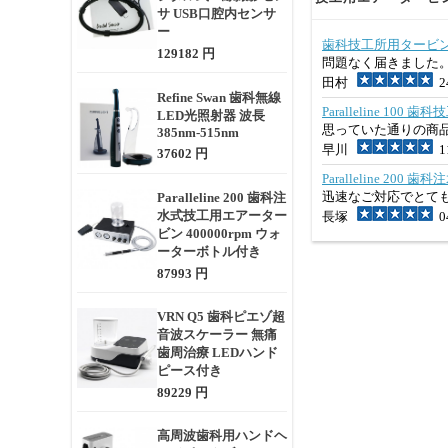
サ USB口腔内センサ
ー
歯科技工所用タービン制
129182 円
問題なく届きました
田村
24
Refine Swan 歯科無線
Paralleline 
LED光照射器 波長
思っていた通りの商
385nm-515nm
早川
11
37602 円
Paralleline 2
迅速なご対応でとて
Paralleline 200 歯科注
水式技工用エアーター
長塚
04
ビン 400000rpm ウォ
ーターボトル付き
87993 円
VRN Q5 歯科ピエゾ超
音波スケーラー 無痛
歯周治療 LEDハンド
ピース付き
89229 円
高周波歯科用ハンドヘ