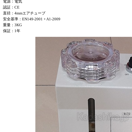
電源：電気
認証：CE
直径：4mmエアチューブ
安全基準：EN149-2001 + A1-2009
重量：3KG
保証：1年