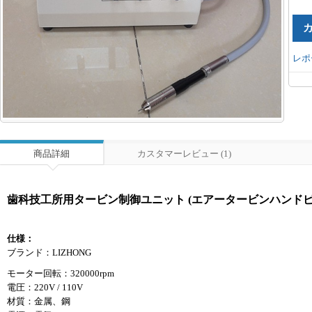
レポ
商品詳細
カスタマーレビュー (1)
歯科技工所用タービン制御ユニット (エアータービンハンドピース
仕様：
ブランド：LIZHONG
モーター回転：320000rpm
電圧：220V / 110V
材質：金属、鋼