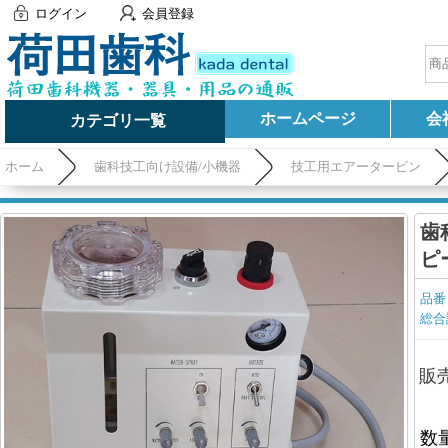
ログイン
会員登録
ホームページ
会
カテゴリ一覧
ホーム
歯科技工向け設備/小機器
技工用エアータービン
歯
ピ
品番
総合
販
数