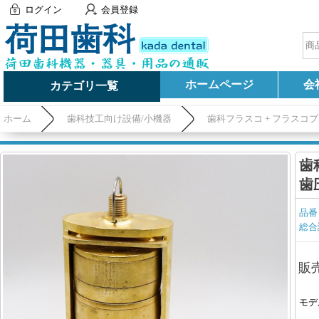
ログイン
会員登録
ホームページ
会
カテゴリ一覧
ホーム
歯科技工向け設備/小機器
歯科フラスコ + フラスコ
歯
歯
品番
総合
販
モデ