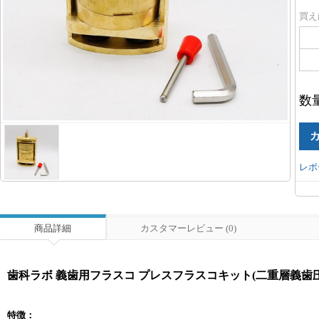
買え
数
レポ
商品詳細
カスタマーレビュー (0)
歯科ラボ 義歯用フラスコ プレスフラスコキット(二重層義歯
特徴：