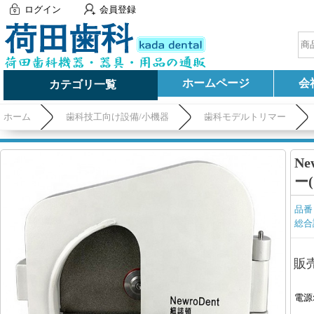
ログイン
会員登録
ホームページ
会
カテゴリ一覧
ホーム
歯科技工向け設備/小機器
歯科モデルトリマー
N
ー
品番
総合
販
電源