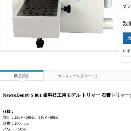
プラ
数
レポ
商品詳細
カスタマーレビュー (1)
NewroDent® S-801 歯科技工用モデル トリマー 石膏トリ
仕様：
電圧：220V / 50Hz、110V / 60Hz
速度：2800rpm
パワー：50W