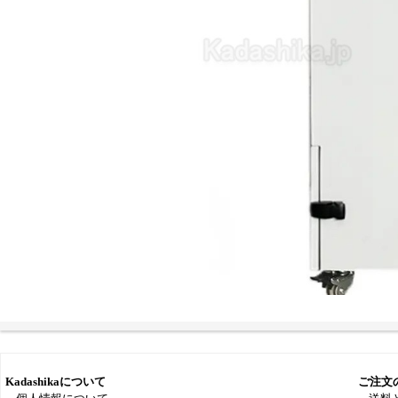
Kadashikaについて
ご注文