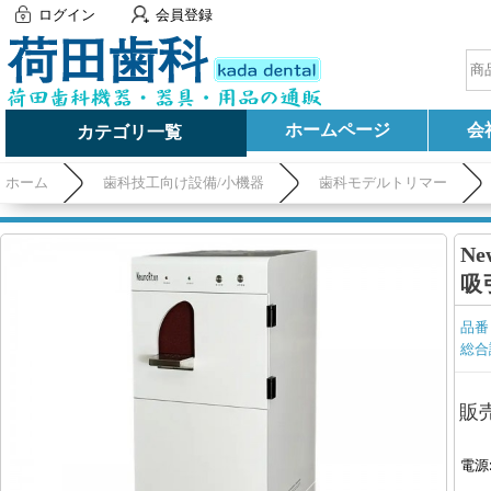
ログイン
会員登録
ホームページ
会
カテゴリ一覧
ホーム
歯科技工向け設備/小機器
歯科モデルトリマー
N
吸
品番
総合
販
電源