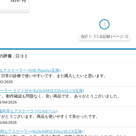
18147 円
1
合計 1 - 5 5 点記録 (ページ: 1)
評価 . 口コミ
歯科エアスケーラー (NSK Phatelus互換)
、日常の診療で使いやすいです。また購入したいと思います。
5/2026
スケーラー ライト付き(KaVo®MULTlflex®LUX互換)
。 動作確認も問題なく、良い商品です。 ありがとうございました。
/04/2026
4/B2歯科用エアスケーラー(2/4ホール)
りがとうございます。商品も使いやすくて良かったです。
/04/2026
F歯科用エアスケーラー(KaVo®MULTlflex®LUX互換)