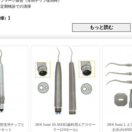
のプラーク除去（専用チップ使用時）
や定期検診での清掃
仕様）】
：NSK・KaVo・W&Hなど各社スカップリングに適合するモデル
ースに直接接続し、軽量で取り回しやすいモデル
しタイプ：LED内蔵で視野を確保できるモデルあり
給される圧縮空気を内部の機構で振動エネルギーに変換し、チップ先端に機械的振
着した歯石やバイオフィルムを物理的に除去します。超音波よりも振動数が低
です。
べきポイント】
リング対応（NSK／KaVo／W&H／汎用など）
種類（歯石除去／歯周ポケット用など）
能の有無と冷却効果
視野性・快適性向上）
ップ感（長時間操作の負担軽減）
菌対応かどうか
、構造がシンプルで導入コストが低く、手軽に扱えるクリーニング機器として
接続システムに応じて、適切な仕様を選定することが重要です。
ド根管洗浄チップと
3H® Sonic SS-M4/B2歯科用エアスケー
3H® Sonic 
ーキット
ラー(2/4ホール)
き(KaVo®MU