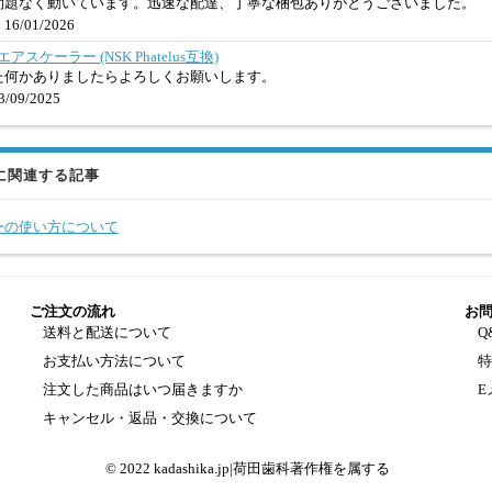
問題なく動いています。迅速な配達、丁寧な梱包ありがとうございました。
16/01/2026
歯科エアスケーラー (NSK Phatelus互換)
た何かありましたらよろしくお願いします。
/09/2025
に関連する記事
ーの使い方について
ご注文の流れ
お
送料と配送について
Q
お支払い方法について
注文した商品はいつ届きますか
E
キャンセル・返品・交換について
© 2022 kadashika.jp|荷田歯科著作権を属する