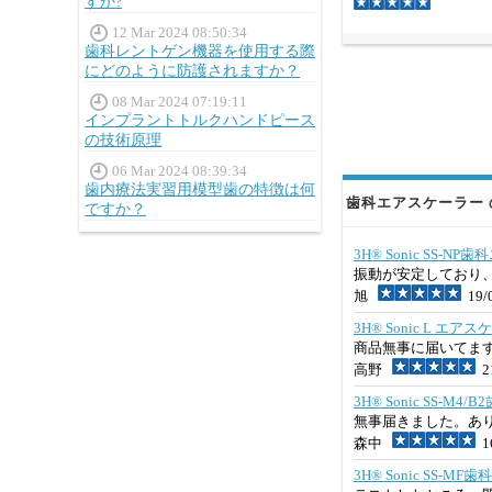
すか?
12 Mar 2024 08:50:34
歯科レントゲン機器を使用する際
にどのように防護されますか？
08 Mar 2024 07:19:11
インプラントトルクハンドピース
の技術原理
06 Mar 2024 08:39:34
歯内療法実習用模型歯の特徴は何
歯科エアスケーラー の
ですか？
3H® Sonic SS-NP
振動が安定しており
旭
19/0
3H® Sonic L エア
商品無事に届いてます
高野
21
3H® Sonic SS-M
無事届きました。あ
森中
16
3H® Sonic SS-M