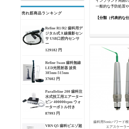
インプラント周囲
一般的な予防処置
売れ筋商品ランキング
【分類（代表的な
カップリング接続式
Refine R1/R2 歯科用デ
一体型タイプ：ホ
ジタル式Ｘ線撮影セン
光付きタイプ／光な
サ USB口腔内センサ
ー
【作動原理】
129182 円
診療ユニットから供
動により歯面に付
Refine Swan 歯科無線
優しい処置が可能
LED光照射器 波長
【選定時に確認す
385nm-515nm
接続方式とスカップ
37602 円
チップの互換性と
注水・スプレー機
Paralleline 200 歯科注
LED照明の有無（
水式技工用エアーター
本体の重量・グリ
ビン 400000rpm ウォ
オートクレーブ滅
ーターボトル付き
87993 円
エアスケーラーは
頻度や処置内容、
歯科用Sonicパワー
VRN Q5 歯科ピエゾ超
エアスケーラ