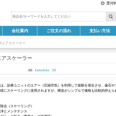
受付時間
会社案内
ご注文の流れ
支払い方法
科エアスケーラー
エアスケーラー
All
kadashika
3H
ーは、診療ユニットのエアー（圧縮空気）を利用して振動を発生させ、歯石や
同様にスケーリングに使用されますが、構造がシンプルで価格も比較的抑えら
石除去（スケーリング）
洗浄とメンテナンス