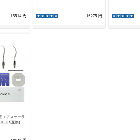
15514 円
16275 円
F歯科用エアスケーラ
ex®LUX互換)