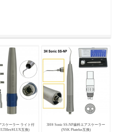
動（毎秒2,000〜6,000回程度）を発生させます。この振
めでパワーも穏やかなため、使用感がマイルドで、患者にも
、特に予防歯科や訪問診療などでも活用されています。使用
L エアスケーラー ライト付
3H® Sonic SS-NP歯科エアスケーラー
LTlflex®LUX互換)
(NSK Phatelus互換)