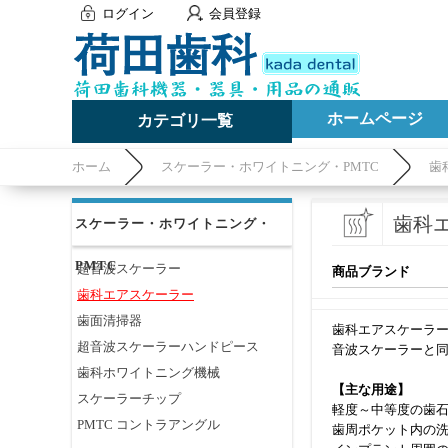
ログイン
会員登録
ホームページ
カテゴリ一覧
ホーム
スケーラー・ホワイトニング・PMTC
歯
歯科
スケーラー・ホワイトニング・
PMTC
超音波スケーラー
商品ブランド
歯科エアスケーラー
歯面清掃器
歯科エアスケーラ
超音波スケーラーハンドピース
音波スケーラーと
歯科ホワイトニング機械
【主な用途】
スケーラーチップ
軽度～中等度の歯
PMTC コントラアングル
歯周ポケット内の