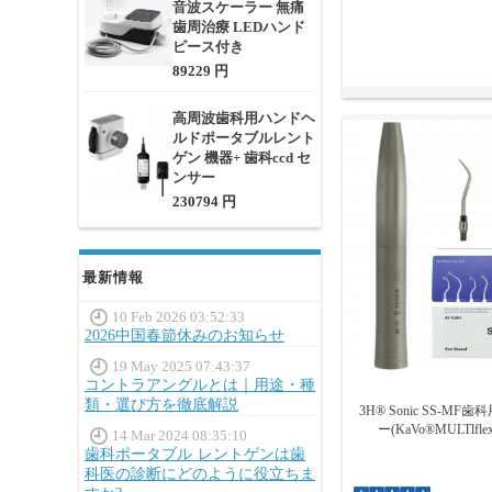
音波スケーラー 無痛
歯周治療 LEDハンド
ピース付き
89229 円
高周波歯科用ハンドヘ
ルドポータブルレント
ゲン 機器+ 歯科ccd セ
ンサー
230794 円
最新情報
10 Feb 2026 03:52:33
2026中国春節休みのお知らせ
19 May 2025 07:43:37
コントラアングルとは｜用途・種
類・選び方を徹底解説
3H® Sonic SS-M
ー(KaVo®MULTlfl
14 Mar 2024 08:35:10
歯科ポータブル レントゲンは歯
科医の診断にどのように役立ちま