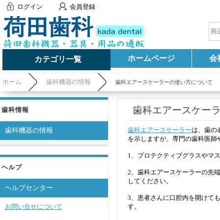
ログイン
会員登録
ホームページ
会
カテゴリ一覧
ホーム
歯科機器の情報
歯科エアースケーラーの使い方について
歯科エアースケー
歯科情報
歯科エアースケーラー
は、歯の
歯科機器の情報
を示しますが、専門の歯科医師
1、プロテクティブグラスやマ
ヘルプ
2、歯科エアースケーラーの先
してください。
ヘルプセンター
3、患者さんに口腔内を開けて
お問い合せについて
す。