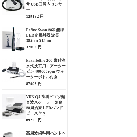
サ USB口腔内センサ
ー
129182 円
Refine Swan 歯科無線
LED光照射器 波長
385nm-515nm
37602 円
Paralleline 200 歯科注
水式技工用エアーター
ビン 400000rpm ウォ
ーターボトル付き
87993 円
VRN Q5 歯科ピエゾ超
音波スケーラー 無痛
歯周治療 LEDハンド
ピース付き
89229 円
高周波歯科用ハンドヘ