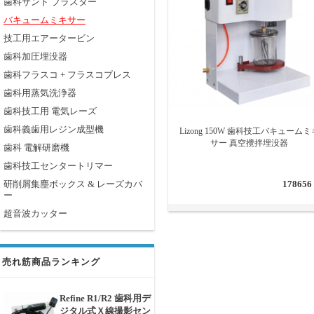
歯科サンド ブラスター
バキュームミキサー
技工用エアータービン
歯科加圧埋没器
歯科フラスコ + フラスコプレス
歯科用蒸気洗浄器
歯科技工用 電気レーズ
歯科義歯用レジン成型機
Lizong 150W 歯科技工バキュームミ
サー 真空攪拌埋没器
歯科 電解研磨機
歯科技工センタートリマー
研削屑集塵ボックス & レーズカバ
178656
ー
超音波カッター
売れ筋商品ランキング
Refine R1/R2 歯科用デ
ジタル式Ｘ線撮影セン