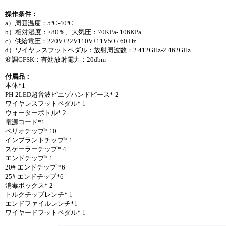
操作条件：
a）周囲温度：5ºC-40ºC
b）相対湿度：≤80％、大気圧：70KPa- 106KPa
c）供給電圧：220V±22V110V±11V50 / 60 Hz
d）ワイヤレスフットペダル：放射周波数：2.412GHz-2.462GHz
変調GFSK：有効放射電力：20dbm
付属品：
本体*1
PH-2LED超音波ピエゾハンドピース* 2
ワイヤレスフットペダル* 1
ウォーターボトル* 2
電源コード*1
ペリオチップ* 10
インプラントチップ* 1
スケーラーチップ* 4
エンドチップ* 1
20# エンドチップ *6
25# エンドチップ*6
消毒ボックス* 2
トルクチップレンチ* 1
エンドファイルレンチ*1
ワイヤードフットペダル* 1