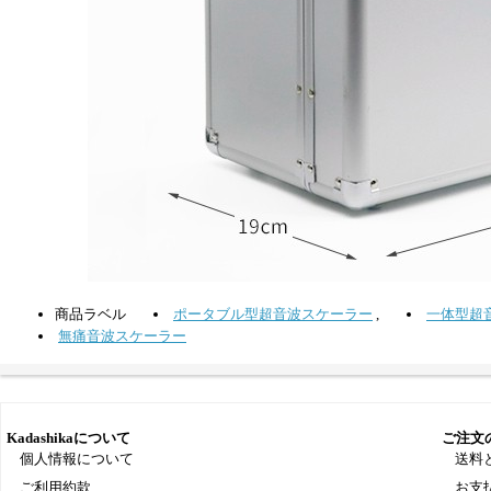
商品ラベル
ポータブル型超音波スケーラー
,
一体型超
無痛音波スケーラー
Kadashikaについて
ご注文
個人情報について
送料
ご利用約款
お支