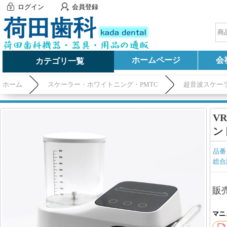
ログイン
会員登録
ホームページ
会
カテゴリ一覧
ホーム
スケーラー・ホワイトニング・PMTC
超音波スケー
V
ン
品番
総合
販
マニ