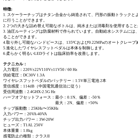
特徴:
1. スケーラーチップはチタン合金から鋳造されて、円形の振動トラック
に行うことができます。
2. 2つの大きな詰め替え可能なボトルは、純水または消毒剤を使用するこ
3. 油圧ルーティングは防腐材料で作られています。自動給水システムに
ることができます。
4.取り外し可能なハンドピースは、135ºCおよび0.22MPaのオートクレー
5.進化したワイヤレスフットペダルは本体を制御します。
6.柔らかく明るいLEDライトは臨床効率を改善します。
テクニカル：
入力電圧：220V±22V110V±11V50 / 60 Hz
供給電圧：DC30V 1.3A
ワイヤレスフットペダルのバッテリー：1.5V単三電池 2本
受信感度：114dB（中国電気通信法に従う）
受信周波数：2.4GHX-2.5G Hz
ハーフオフセットフォース：最小：0.1N、偏差：-50％
最大：2N、偏差：+50%
チップ振動数：25KHz〜35KHz
入力パワー：20VA-40VA
チップ出力パワー：3W-20W
ヒューズ：T1AL 250V
本体重量：1.8kg
感電防止の種類：クラスII