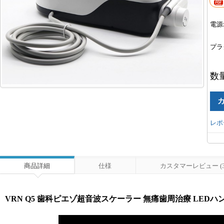
電源
プラ
数
レポ
商品詳細
仕様
カスタマーレビュー (3
VRN Q5 歯科ピエゾ超音波スケーラー 無痛歯周治療 LED