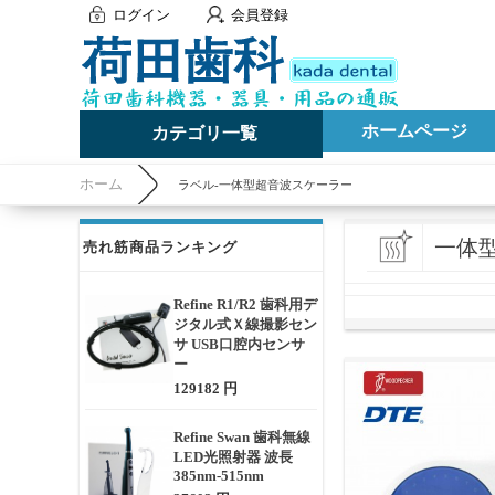
ログイン
会員登録
ホームページ
カテゴリ一覧
ホーム
ラベル-一体型超音波スケーラー
一体
売れ筋商品ランキング
Refine R1/R2 歯科用デ
ジタル式Ｘ線撮影セン
サ USB口腔内センサ
ー
129182 円
Refine Swan 歯科無線
LED光照射器 波長
385nm-515nm