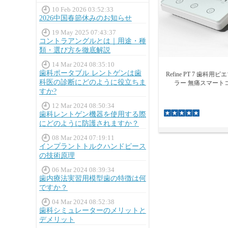
10 Feb 2026 03:52:33
2026中国春節休みのお知らせ
19 May 2025 07:43:37
コントラアングルとは｜用途・種
類・選び方を徹底解説
14 Mar 2024 08:35:10
歯科ポータブル レントゲンは歯
Refine PT 7 歯科
科医の診断にどのように役立ちま
ラー 無痛スマート
すか?
12 Mar 2024 08:50:34
歯科レントゲン機器を使用する際
にどのように防護されますか？
08 Mar 2024 07:19:11
インプラントトルクハンドピース
の技術原理
06 Mar 2024 08:39:34
歯内療法実習用模型歯の特徴は何
ですか？
04 Mar 2024 08:52:38
歯科シミュレーターのメリットと
デメリット