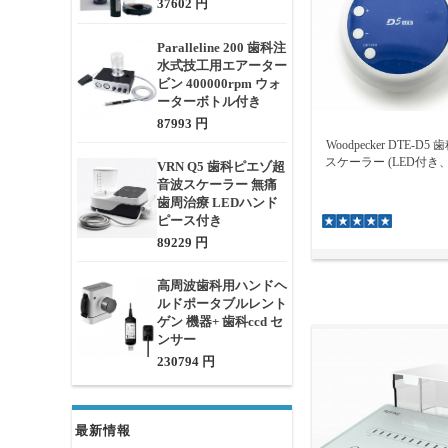
37602 円
Paralleline 200 歯科注
水式技工用エアーター
ビン 400000rpm ウォ
ーターボトル付き
87993 円
Woodpecker DTE-
スケーラー (LED付き、
VRN Q5 歯科ピエゾ超
音波スケーラー 無痛
歯周治療 LEDハンド
ピース付き
89229 円
高周波歯科用ハンドヘ
ルドポータブルレント
ゲン 機器+ 歯科ccd セ
ンサー
230794 円
最新情報