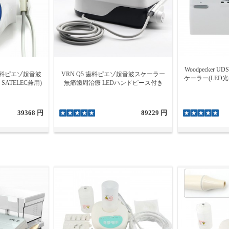
Woodpecker
D5 歯科ピエゾ超音波
VRN Q5 歯科ピエゾ超音波スケーラー
ケーラー(LED
SATELEC兼用)
無痛歯周治療 LEDハンドピース付き
39368 円
89229 円