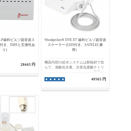
 UDS-P歯科ピエゾ超音波ス
Woodpecker® DTE D7 歯科ピエゾ超音波
光付き、EMSと互換性あ
スケーラー (LED付き、SATELEC兼
り)
用）
機器内部の給水システムは耐蝕材で造
28443 円
らて、過酸化水素、次亜塩素酸ナトリ
ウム、クロルヘキシジンなどの薬液で
給水することが可能です。ハンドピー
49565 円
ス先端にLEDライトが付いており、施
術中に明るい視野を得ることができま
す。自動周波数トラッキングシステム
により、機器は常に最適な周波数で動
作し、性能が安定しています。チップ
の出力はやさしく、患者に与える痛感
を最低限に抑えます。