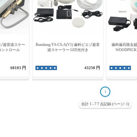
用ピエゾ超音波スケー
Runsheng YS-CS-A(V1) 歯科ピエゾ超音
歯科歯石除去超
コントロール
波スケーラー LED光付き
WOODPEC
68103 円
43258 円
1
合計 1 - 7 7 点記録 (ページ: 1)