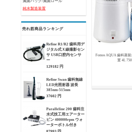
滅菌パック/滅菌ロール
純水製造装置
売れ筋商品ランキング
Refine R1/R2 歯科用デ
ジタル式Ｘ線撮影セン
サ USB口腔内センサ
Fomos AQUA 歯科
ー
置 4L 75
129182 円
Refine Swan 歯科無線
LED光照射器 波長
385nm-515nm
37602 円
Paralleline 200 歯科注
水式技工用エアーター
ビン 400000rpm ウォ
ーターボトル付き
87993 円