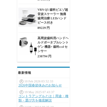
VRN Q5 歯科ピエゾ超
音波スケーラー 無痛
歯周治療 LEDハンド
ピース付き
89229 円
高周波歯科用ハンドヘ
ルドポータブルレント
ゲン 機器+ 歯科ccd セ
ンサー
230794 円
最新情報
10 Feb 2026 03:52:33
2026中国春節休みのお知らせ
19 May 2025 07:43:37
コントラアングルとは｜用途・種
類・選び方を徹底解説