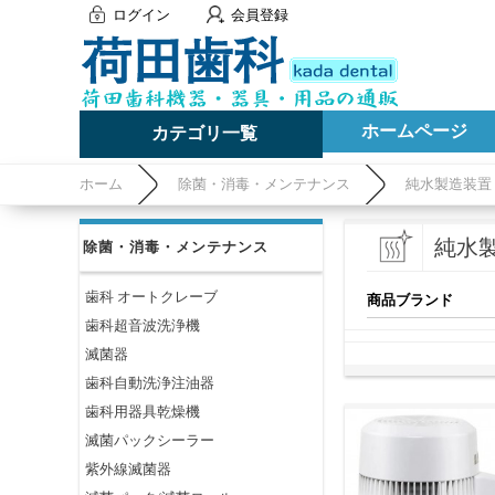
ログイン
会員登録
ホームページ
カテゴリ一覧
ホーム
除菌・消毒・メンテナンス
純水製造装置
純水
除菌・消毒・メンテナンス
歯科 オートクレーブ
商品ブランド
歯科超音波洗浄機
滅菌器
歯科自動洗浄注油器
歯科用器具乾燥機
滅菌パックシーラー
紫外線滅菌器