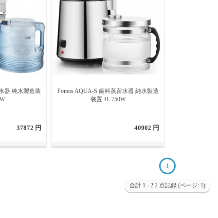
蒸留水器 純水製造装
Fomos AQUA-S 歯科蒸留水器 純水製造
0W
装置 4L 750W
37872 円
40902 円
1
合計 1 - 2 2 点記録 (ページ: 1)