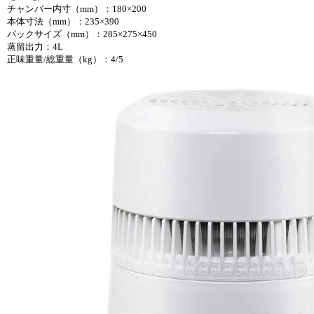
チャンバー内寸（mm）：180×200
本体寸法（mm）：235×390
パックサイズ（mm）：285×275×450
蒸留出力：4L
正味重量/総重量（kg）：4/5