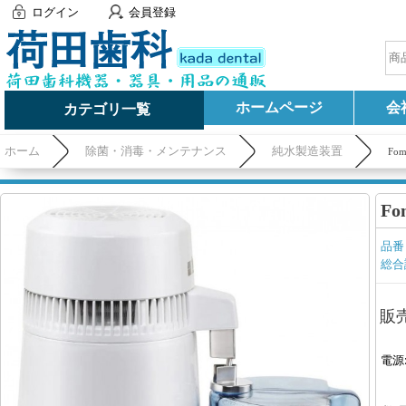
ログイン
会員登録
ホームページ
会
カテゴリ一覧
ホーム
除菌・消毒・メンテナンス
純水製造装置
Fo
F
品番
総合
販
電源