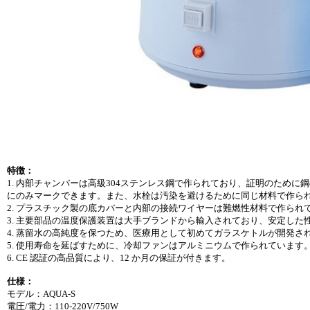
特徴：
1. 内部チャンバーは高級304ステンレス鋼で作られており、証明のため
にのみマークできます。また、水栓は汚染を避けるために同じ材料で作ら
2. プラスチック製の底カバーと内部の接続ワイヤーは難燃性材料で作られ
3. 主要部品の温度保護装置は大手ブランドから輸入されており、安定した
4. 蒸留水の高純度を保つため、医療用として初めてガラスケトルが開発さ
5. 使用寿命を延ばすために、冷却ファンはアルミニウムで作られています
6. CE 認証の高品質により、12 か月の保証が付きます。
仕様：
モデル：AQUA-S
電圧/電力：110-220V/750W