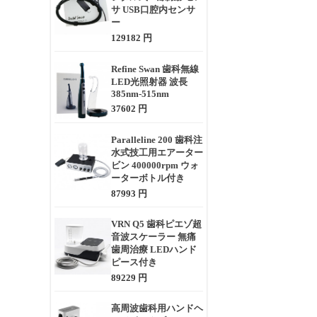
サ USB口腔内センサ
ー
129182 円
Refine Swan 歯科無線
LED光照射器 波長
385nm-515nm
37602 円
Paralleline 200 歯科注
水式技工用エアーター
ビン 400000rpm ウォ
ーターボトル付き
87993 円
VRN Q5 歯科ピエゾ超
音波スケーラー 無痛
歯周治療 LEDハンド
ピース付き
89229 円
高周波歯科用ハンドヘ