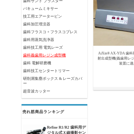
歯科サンド ブラスター
バキュームミキサー
技工用エアータービン
歯科加圧埋没器
歯科フラスコ + フラスコプレス
歯科用蒸気洗浄器
歯科技工用 電気レーズ
AiXin® AX-YDA
歯科義歯用レジン成型機
射出成型機(義歯用レジ
歯科 電解研磨機
装置に適
歯科技工センタートリマー
研削屑集塵ボックス & レーズカバ
ー
超音波カッター
売れ筋商品ランキング
Refine R1/R2 歯科用デ
ジタル式Ｘ線撮影セン