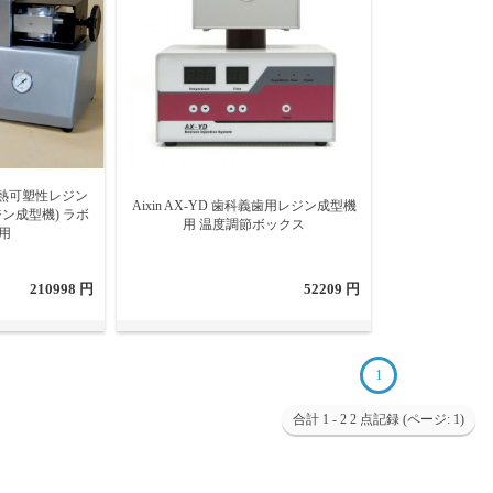
 歯科熱可塑性レジン
Aixin AX-YD 歯科義歯用レジン成型機
ン成型機) ラボ
用 温度調節ボックス
用
210998 円
52209 円
1
合計 1 - 2 2 点記録 (ページ: 1)