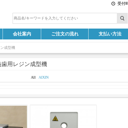
受付時間
会社案内
ご注文の流れ
支払い方法
ジン成型機
義歯用レジン成型機
All
AIXIN