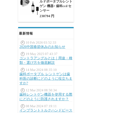
ルドポータブルレント
ゲン 機器+ 歯科ccd セ
ンサー
230794 円
最新情報
10 Feb 2026 03:52:33
2026中国春節休みのお知らせ
19 May 2025 07:43:37
コントラアングルとは｜用途・種
類・選び方を徹底解説
14 Mar 2024 08:35:10
歯科ポータブル レントゲンは歯
科医の診断にどのように役立ちま
すか?
12 Mar 2024 08:50:34
歯科レントゲン機器を使用する際
にどのように防護されますか？
08 Mar 2024 07:19:11
インプラントトルクハンドピース