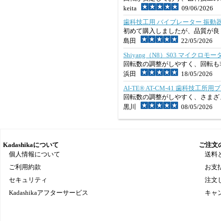
keita
09/06/2026
歯科技工用 バイブレーター 振動
初めて購入しましたが、品質が良
島田
22/05/2026
Shiyang（N8）S03 マイクロ
回転数の調整がしやすく、回転も
浜田
18/05/2026
AI-TE® AT-CM-41 歯科技
回転数の調整がしやすく、さまざ
黒川
08/05/2026
Kadashikaについて
ご注文
個人情報について
送料
ご利用約款
お支
セキュリティ
注文
Kadashikaアフターサービス
キャ