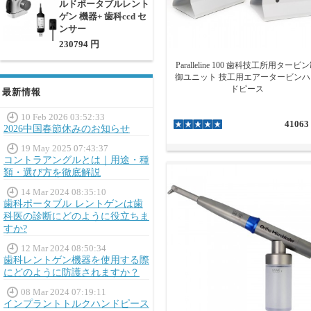
ルドポータブルレント
ゲン 機器+ 歯科ccd セ
ンサー
230794 円
Paralleline 100 歯科技工所用タービ
御ユニット 技工用エアータービンハ
ドピース
最新情報
10 Feb 2026 03:52:33
41063
2026中国春節休みのお知らせ
19 May 2025 07:43:37
コントラアングルとは｜用途・種
類・選び方を徹底解説
14 Mar 2024 08:35:10
歯科ポータブル レントゲンは歯
科医の診断にどのように役立ちま
すか?
12 Mar 2024 08:50:34
歯科レントゲン機器を使用する際
にどのように防護されますか？
08 Mar 2024 07:19:11
インプラントトルクハンドピース