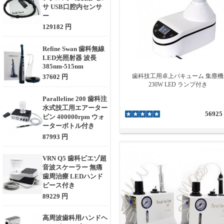
サ USB口腔内センサ
ー
129182 円
Refine Swan 歯科無線
LED光照射器 波長
385nm-515nm
歯科技工用卓上バキューム 集塵機
37602 円
230W LED ランプ付き
Paralleline 200 歯科注
水式技工用エアーター
56925
ビン 400000rpm ウォ
ーターボトル付き
87993 円
VRN Q5 歯科ピエゾ超
音波スケーラー 無痛
歯周治療 LEDハンド
ピース付き
89229 円
高周波歯科用ハンドヘ