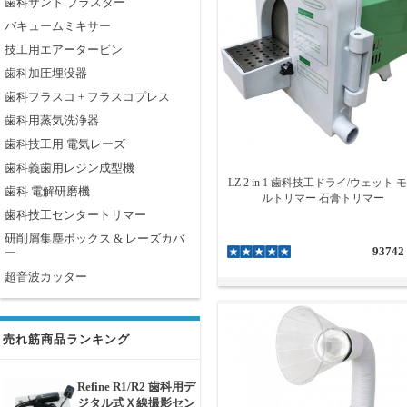
歯科サンド ブラスター
バキュームミキサー
技工用エアータービン
歯科加圧埋没器
歯科フラスコ + フラスコプレス
歯科用蒸気洗浄器
歯科技工用 電気レーズ
歯科義歯用レジン成型機
LZ 2 in 1 歯科技工ドライ/ウェット 
歯科 電解研磨機
ルトリマー 石膏トリマー
歯科技工センタートリマー
研削屑集塵ボックス & レーズカバ
93742
ー
超音波カッター
売れ筋商品ランキング
Refine R1/R2 歯科用デ
ジタル式Ｘ線撮影セン