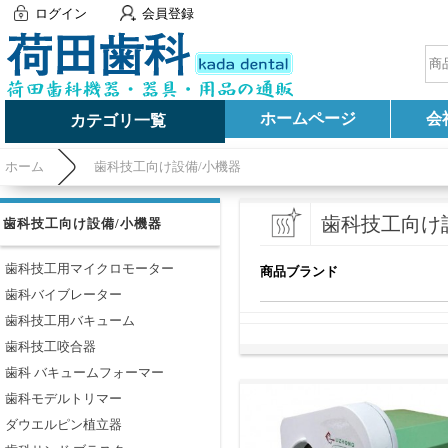
ログイン
会員登録
ホームページ
会
カテゴリ一覧
ホーム
歯科技工向け設備/小機器
歯科技工向け
歯科技工向け設備/小機器
歯科技工用マイクロモーター
商品ブランド
歯科バイブレーター
歯科技工用バキューム
歯科技工咬合器
歯科 バキュームフォーマー
歯科モデルトリマー
ダウエルピン植立器