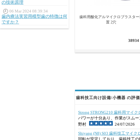
の技術原理
06 Mar 2024 08:39:34
歯内療法実習用模型歯の特徴は何
歯科用酸化アルマイクロブラスター
ですか？
置 2穴
38934
歯科技工向け設備/小機器 の評価 
Strong STRONG210 歯科用
パワーが十分あり、作業がスムー
野村
24/07/2026
Shiyang (N8) S03 歯科技工
回転が安定しており、歯科技工の