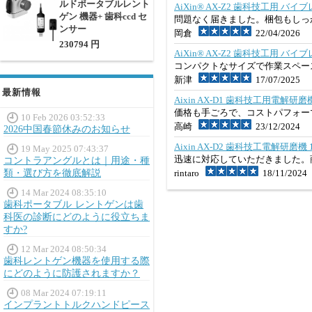
ルドポータブルレント
AiXin® AX-Z2 歯科技工用 バ
ゲン 機器+ 歯科ccd セ
問題なく届きました。梱包もしっ
ンサー
岡倉
22/04/2026
230794 円
AiXin® AX-Z2 歯科技工用 バ
コンパクトなサイズで作業スペー
新津
17/07/2025
最新情報
Aixin AX-D1 歯科技工用電解研磨機
価格も手ごろで、コストパフォー
10 Feb 2026 03:52:33
高崎
23/12/2024
2026中国春節休みのお知らせ
Aixin AX-D2 歯科技工電解研磨機 
19 May 2025 07:43:37
迅速に対応していただきました。
コントラアングルとは｜用途・種
類・選び方を徹底解説
rintaro
18/11/2024
14 Mar 2024 08:35:10
歯科ポータブル レントゲンは歯
科医の診断にどのように役立ちま
すか?
12 Mar 2024 08:50:34
歯科レントゲン機器を使用する際
にどのように防護されますか？
08 Mar 2024 07:19:11
インプラントトルクハンドピース