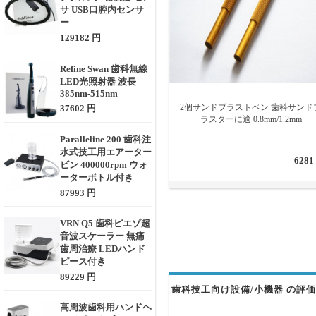
サ USB口腔内センサ
ー
129182 円
Refine Swan 歯科無線
LED光照射器 波長
385nm-515nm
2個サンドブラストペン 歯科サンド
37602 円
ラスターに適 0.8mm/1.2mm
Paralleline 200 歯科注
水式技工用エアーター
6281
ビン 400000rpm ウォ
ーターボトル付き
87993 円
VRN Q5 歯科ピエゾ超
音波スケーラー 無痛
歯周治療 LEDハンド
ピース付き
89229 円
歯科技工向け設備/小機器 の評価 
高周波歯科用ハンドヘ