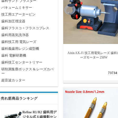
歯科サンド ブラスター
バキュームミキサー
技工用エアータービン
歯科加圧埋没器
歯科フラスコ + フラスコプレス
歯科用蒸気洗浄器
歯科技工用 電気レーズ
歯科義歯用レジン成型機
Aixin AX-J1 技工用電気レーズ 歯科
歯科 電解研磨機
ーズモーター 250W
歯科技工センタートリマー
研削屑集塵ボックス & レーズカバ
73734
ー
超音波カッター
売れ筋商品ランキング
Refine R1/R2 歯科用デ
ジタル式Ｘ線撮影セン