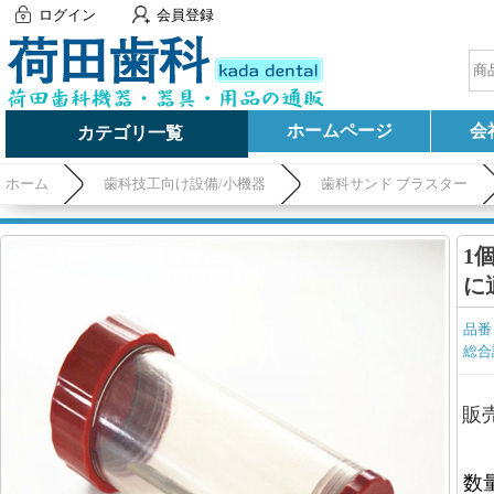
ログイン
会員登録
ホームページ
会
カテゴリ一覧
ホーム
歯科技工向け設備/小機器
歯科サンド ブラスター
1
に
品番
総合
販
数