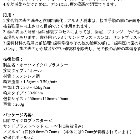
4.交差感染を防ぐために、ガンは135度の高温で消毒できます。
応用：
1.接合前の表面洗浄と微細粗面化：アルミナ粉末は、接着手順の前に表面
接着強度を向上させる目的でよく使用されます。
2. 歯の表面の研磨: 歯科修復プロセスによっては、歯冠、ブリッジ、そ
る場合があります。歯科用アルミナサンドブラストガンは、サンドブラス
3.歯科材料の洗浄と前処理: 歯科修復やその他の治療の前に、歯科医は
ガンは、歯の表面から破片や古い修復材を除去し、その後の治療の準備を
技術仕様：
製品名：オーソマイクロブラスター
接続タイプ：4ホール
材質：ステンレス鋼
粉末流量：1.5g/min-3.59g/min
空気圧力：3.0～4.5kgf/cm
粉末タイプ：30-90pm
包装サイズ：250mmx110mmx40mm
重量：260g
パッケージ内容:
口腔マイクロブラスター x1
サンドブラストヘッド x1（本体に装着済み）
ノズル x2（口径0.6mm/0.7mm）（本体には0.7mmが装着されています）
砂保存ボトル x2