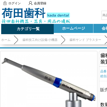
ログイン
会員登録
ホームページ
会
カテゴリ一覧
ホーム
歯科技工向け設備/小機器
歯科サンド ブラスター
歯
装
品番
総合
販
数