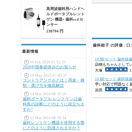
高周波歯科用ハンドヘ
ルドポータブルレント
ゲン 機器+ 歯科ccd セ
ンサー
230794 円
歯科鉗子 の評価 . 
最新情報
10 個/セット 歯科
10 Feb 2026 03:52:33
品物もちゃんとして
2026中国春節休みのお知らせ
大塚
12
19 May 2025 07:43:37
10 個/セット 歯科
コントラアングルとは｜用途・種
早い対応で問題なく
類・選び方を徹底解説
浜田
28
14 Mar 2024 08:35:10
歯科ポータブル レントゲンは歯
科医の診断にどのように役立ちま
すか?
12 Mar 2024 08:50:34
歯科レントゲン機器を使用する際
にどのように防護されますか？