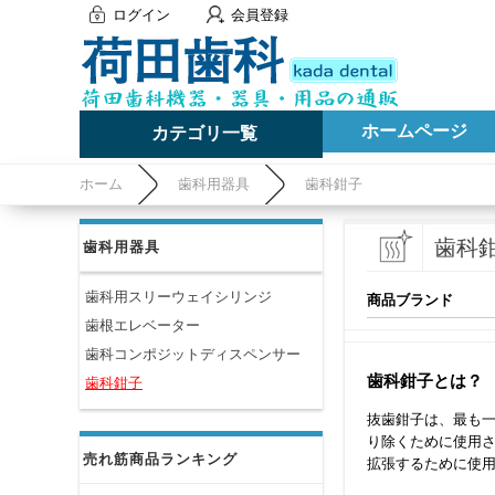
ログイン
会員登録
ホームページ
カテゴリ一覧
ホーム
歯科用器具
歯科鉗子
歯科
歯科用器具
歯科用スリーウェイシリンジ
商品ブランド
歯根エレベーター
歯科コンポジットディスペンサー
歯科鉗子とは？
歯科鉗子
抜歯鉗子は、最も
り除くために使用
売れ筋商品ランキング
拡張するために使用