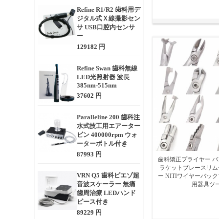
Refine R1/R2 歯科用デ
ジタル式Ｘ線撮影セン
サ USB口腔内センサ
ー
129182 円
Refine Swan 歯科無線
LED光照射器 波長
385nm-515nm
37602 円
Paralleline 200 歯科注
水式技工用エアーター
ビン 400000rpm ウォ
ーターボトル付き
87993 円
歯科矯正プライヤー バ
ラケットブレースリム
VRN Q5 歯科ピエゾ超
ー NITIワイヤーバッ
音波スケーラー 無痛
用器具ツ
歯周治療 LEDハンド
ピース付き
89229 円