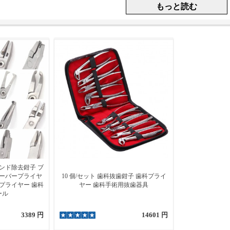
ンド除去鉗子 ブ
ーバープライヤ
10 個/セット 歯科抜歯鉗子 歯科プライ
クプライヤー 歯科
ヤー 歯科手術用抜歯器具
ール
3389 円
14601 円