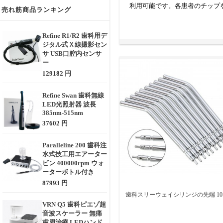
利用可能です。各患者のチップ
売れ筋商品ランキング
Refine R1/R2 歯科用デ
ジタル式Ｘ線撮影セン
サ USB口腔内センサ
ー
129182 円
Refine Swan 歯科無線
LED光照射器 波長
385nm-515nm
37602 円
Paralleline 200 歯科注
水式技工用エアーター
ビン 400000rpm ウォ
ーターボトル付き
87993 円
歯科スリーウェイシリンジの先端 1
VRN Q5 歯科ピエゾ超
音波スケーラー 無痛
歯周治療 LEDハンド