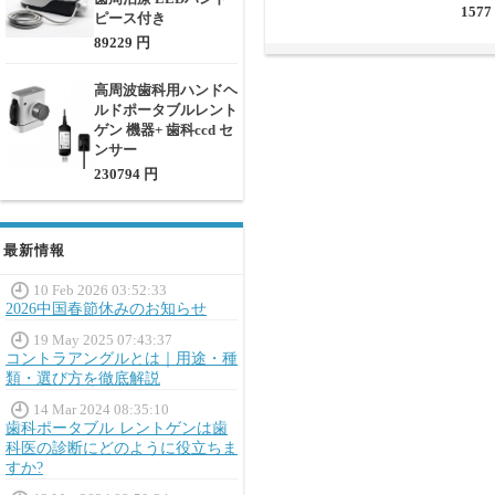
1577
ピース付き
89229 円
高周波歯科用ハンドヘ
ルドポータブルレント
ゲン 機器+ 歯科ccd セ
ンサー
230794 円
最新情報
10 Feb 2026 03:52:33
2026中国春節休みのお知らせ
19 May 2025 07:43:37
コントラアングルとは｜用途・種
類・選び方を徹底解説
14 Mar 2024 08:35:10
歯科ポータブル レントゲンは歯
科医の診断にどのように役立ちま
すか?