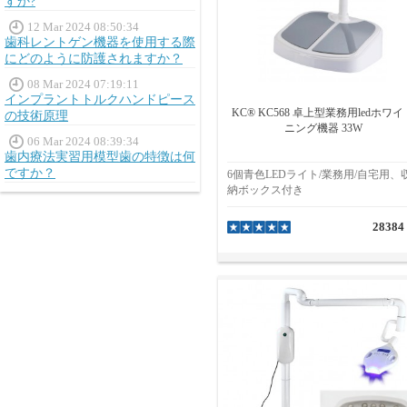
すか?
12 Mar 2024 08:50:34
歯科レントゲン機器を使用する際
にどのように防護されますか？
08 Mar 2024 07:19:11
インプラントトルクハンドピース
KC® KC568 卓上型業務用ledホワイ
の技術原理
ニング機器 33W
06 Mar 2024 08:39:34
歯内療法実習用模型歯の特徴は何
ですか？
6個青色LEDライト/業務用/自宅用、
納ボックス付き
28384