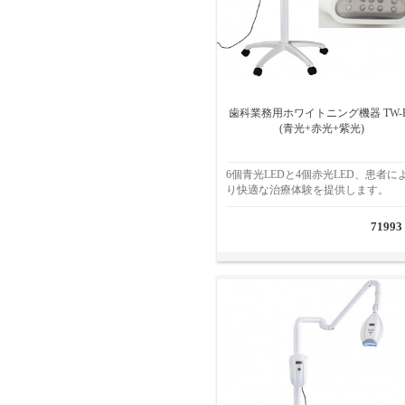
歯科業務用ホワイトニング機器 TW-E
(青光+赤光+紫光)
6個青光LEDと4個赤光LED、患者に
り快適な治療体験を提供します。
71993