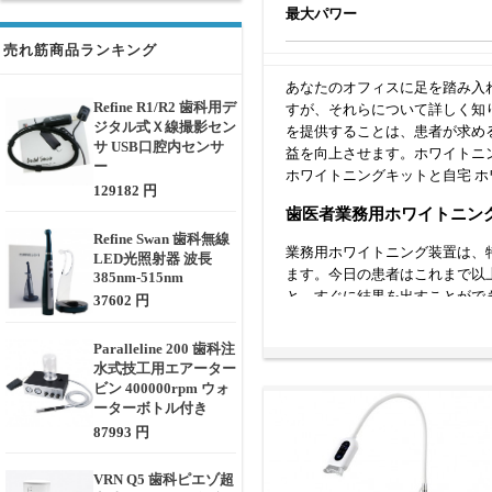
最大パワー
売れ筋商品ランキング
あなたのオフィスに足を踏み入
Refine R1/R2 歯科用デ
すが、それらについて詳しく知
ジタル式Ｘ線撮影セン
を提供することは、患者が求め
サ USB口腔内センサ
益を向上させます。ホワイトニン
ー
ホワイトニングキットと自宅 
129182 円
歯医者業務用ホワイトニング
Refine Swan 歯科無線
業務用ホワイトニング装置は、
LED光照射器 波長
ます。今日の患者はこれまで以
385nm-515nm
と、すぐに結果を出すことがで
37602 円
ます。あなたの治療オプション
Paralleline 200 歯科注
オフィス ホワイトニング機
水式技工用エアーター
ビン 400000rpm ウォ
自宅用ホワイトニングは長い道
ーターボトル付き
ニング結果を維持するために、
87993 円
購入されています。 考慮すべ
す。次に漂白工程の所要時間で
VRN Q5 歯科ピエゾ超
の脱感作剤は、患者が快適に感