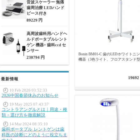
音波スケーラー 無痛
ットを選択できます。
歯周治療 LEDハンド
歯のホワイトニング機器とアク
ピース付き
89229 円
患者さんに選択肢を提供するこ
もあれば、自宅でできるホワイ
高周波歯科用ハンドヘ
く、患者にとって快適で、過敏
ルドポータブルレント
であることを確保してください
ゲン 機器+ 歯科ccd セ
ンサー
Bonin BM01-C 歯のLEDホワイトニ
230794 円
機器（3色ライト、フロアスタンド
19692
最新情報
10 Feb 2026 03:52:33
2026中国春節休みのお知らせ
19 May 2025 07:43:37
コントラアングルとは｜用途・種
類・選び方を徹底解説
14 Mar 2024 08:35:10
歯科ポータブル レントゲンは歯
科医の診断にどのように役立ちま