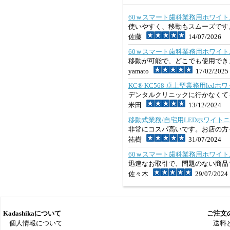
60ｗスマート歯科業務用ホワイト
使いやすく、移動もスムーズです
佐藤
14/07/2026
60ｗスマート歯科業務用ホワイト
移動が可能で、どこでも使用でき
yamato
17/02/2025
KC® KC568 卓上型業務用ledホ
デンタルクリニックに行かなくて
米田
13/12/2024
移動式業務/自宅用LEDホワイトニ
非常にコスパ高いです。お店の方
祐樹
31/07/2024
60ｗスマート歯科業務用ホワイト
迅速なお取引で、問題のない商品
佐々木
29/07/2024
Kadashikaについて
ご注文
個人情報について
送料