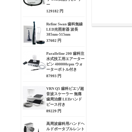
ー
129182 円
Refine Swan 歯科無線
LED光照射器 波長
385nm-515nm
37602 円
Paralleline 200 歯科注
水式技工用エアーター
ビン 400000rpm ウォ
ーターボトル付き
87993 円
VRN Q5 歯科ピエゾ超
音波スケーラー 無痛
歯周治療 LEDハンド
ピース付き
89229 円
高周波歯科用ハンドヘ
ルドポータブルレント