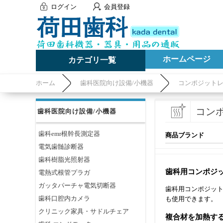
ログイン
会員登録
ホームページ
カテゴリ一覧
ホーム
歯科医院向け設備/小機器
コンポジット
コン
歯科医院向け設備/小機器
歯科emr根幹長測定器
商品ブランド
電気歯髄診断器
歯科樹脂光照射器
歯科用コンポジ
電熱式根管プラガ
ガッタパーチャ電気切断器
歯科用コンポジッ
歯科口腔内カメラ
も使用できます。
クリニック家具・サドルチェア
複合材を加熱す