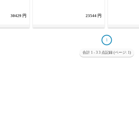
30429 円
23544 円
1
合計 1 - 3 3 点記録 (ページ: 1)