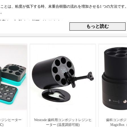
ことは、粘度が低下する時、未重合樹脂の流れを増加させる1 つの方法です
す。
温度まで加熱する必要がありますか?
0～70°C (健康な歯と歯茎が日常的に熱い食べ物や液体に耐えられる範囲)
も冷やし続けます。
レジンヒーター
Westcode 歯科用コンポジットレジンヒ
歯科コンポジ
℃)
ーター (温度調節可能)
MagicBox