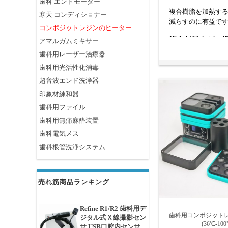
歯科 エンドモーター
複合樹脂を加熱する
寒天 コンディショナー
減らすのに有益で
コンポジットレジンのヒーター
複合材料をどの
アマルガムミキサー
歯科用レーザー治療器
複合材料は通常、5
歯科用光活性化消毒
始め、残りの時間
超音波エンド洗浄器
印象材練和器
歯科用ファイル
歯科用無痛麻酔装置
歯科電気メス
歯科根管洗浄システム
売れ筋商品ランキング
Refine R1/R2 歯科用デ
歯科用コンポジット
ジタル式Ｘ線撮影セン
(36℃-100
サ USB口腔内センサ