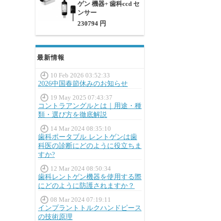
ゲン 機器+ 歯科ccd セ
ンサー
230794 円
最新情報
10 Feb 2026 03:52:33
2026中国春節休みのお知らせ
19 May 2025 07:43:37
コントラアングルとは｜用途・種
類・選び方を徹底解説
14 Mar 2024 08:35:10
歯科ポータブル レントゲンは歯
科医の診断にどのように役立ちま
すか?
12 Mar 2024 08:50:34
歯科レントゲン機器を使用する際
にどのように防護されますか？
08 Mar 2024 07:19:11
インプラントトルクハンドピース
の技術原理