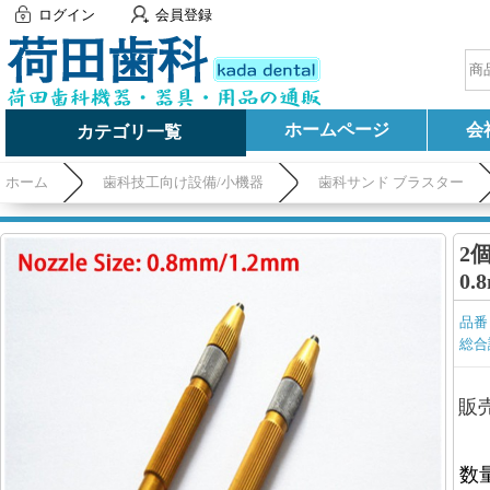
ログイン
会員登録
ホームページ
会
カテゴリ一覧
ホーム
歯科技工向け設備/小機器
歯科サンド ブラスター
2
0.
品番
総合
販
数