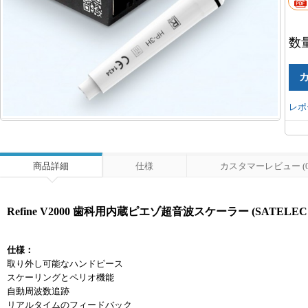
数
レポ
商品詳細
仕様
カスタマーレビュー (0
Refine V2000 歯科用内蔵ピエゾ超音波スケーラー (SATEL
仕様：
取り外し可能なハンドピース
スケーリングとペリオ機能
自動周波数追跡
リアルタイムのフィードバック