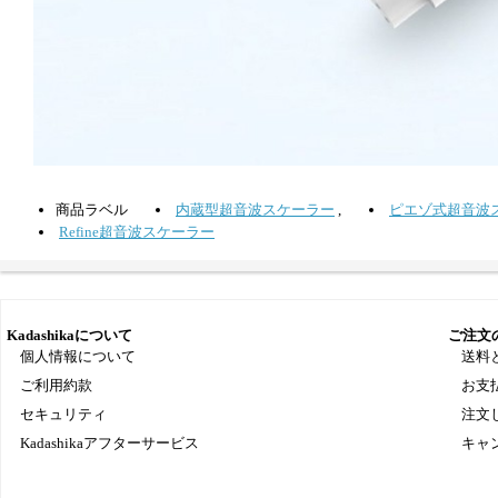
商品ラベル
内蔵型超音波スケーラー
,
ピエゾ式超音波
Refine超音波スケーラー
Kadashikaについて
ご注文
個人情報について
送料
ご利用約款
お支
セキュリティ
注文
Kadashikaアフターサービス
キャ