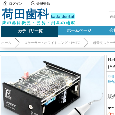
ログイン
会員登録
ホームページ
会
カテゴリ一覧
ホーム
スケーラー・ホワイトニング・PMTC
超音波スケー
R
(
品番
総合
販
マニ