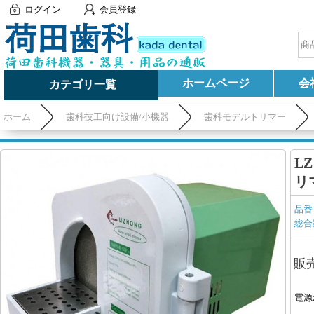
ログイン
会員登録
ホームページ
会
カテゴリ一覧
ホーム
歯科技工向け設備/小機器
歯科モデルトリマー
L
リ
品番
総合
販
電源