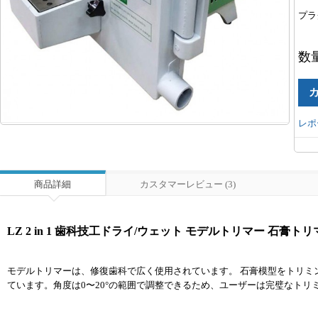
プラ
数
レポ
商品詳細
カスタマーレビュー (3)
LZ 2 in 1 歯科技工ドライ/ウェット モデルトリマー 石膏トリ
モデルトリマーは、修復歯科で広く使用されています。 石膏模型をトリミ
ています。角度は0〜20°の範囲で調整できるため、ユーザーは完璧なトリ