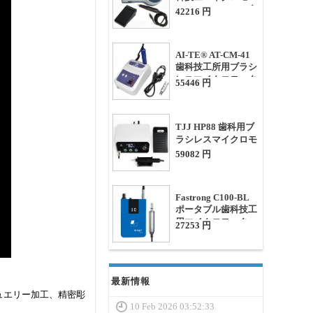
ター + 60K RPM ブ
42216 円
ラシレハンドピース
AI-TE® AT-CM-41
歯科技工所用ブラシ
レスマイクロモータ
55446 円
ー（AT-A9ハンドピ
ース付き、
50000RPM）
TJJ HP88 歯科用ブ
ラシレスマイクロモ
ーター（60000rmp
59082 円
ハンドピース＆ペダ
ルコントロール付
き）
Fastrong C100-BL
ポータブル歯科技工
用マイクロモーター
27253 円
最新情報
ュエリー加工、精密彫
10 Feb 2026 03:52:33