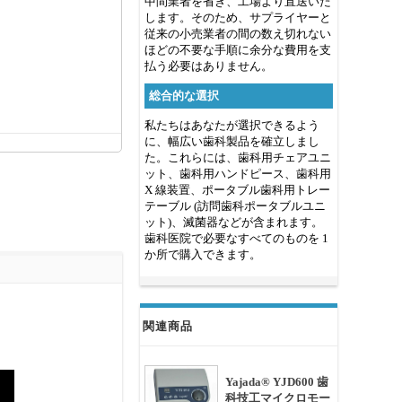
中間業者を省き、工場より直送いた
します。そのため、サプライヤーと
従来の小売業者の間の数え切れない
ほどの不要な手順に余分な費用を支
払う必要はありません。
総合的な選択
私たちはあなたが選択できるよう
に、幅広い歯科製品を確立しまし
た。これらには、歯科用チェアユニ
ット、歯科用ハンドピース、歯科用
X 線装置、ポータブル歯科用トレー
テーブル (訪問歯科ポータブルユニ
ット)、滅菌器などが含まれます。
歯科医院で必要なすべてのものを 1
か所で購入できます。
関連商品
Yajada® YJD600 歯
科技工マイクロモー