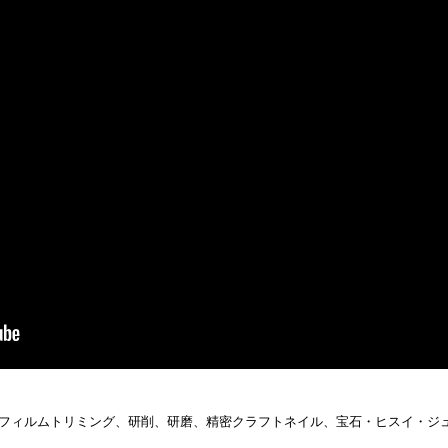
工、フィルムトリミング、研削、研磨、精密クラフトネイル、宝石・ヒスイ・ジ