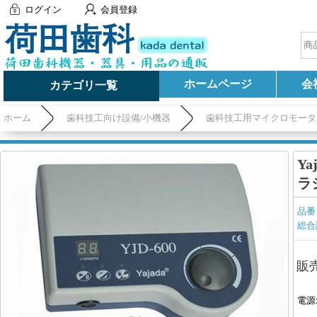
ログイン
会員登録
ホームページ
会
カテゴリ一覧
ホーム
歯科技工向け設備/小機器
歯科技工用マイクロモータ
Ya
ラ
品番
総合
販
電源