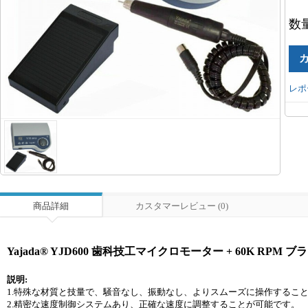
数
レポ
商品詳細
カスタマーレビュー (0)
Yajada® YJD600 歯科技工マイクロモーター + 60K RPM
説明:
1.特殊な材質と技量で、騒音なし、振動なし、よりスムーズに操作するこ
2.精密な速度制御システムあり、正確な速度に調整することが可能です。