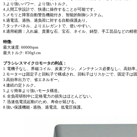
3.より強いパワー、より強いトルク。
4.人間工学設計で、快適に操作することが可能です。
5.メモリと障害自動警告機能付き、智能的制御システム。
6.過電流、過熱、過負荷に対する自動保護あり。
7.タッチパネル、よりエレガントで、使いやすい。
8.適用範囲：入れ歯、貴重な石、宝石、ネイル、鋳型、手工芸品などの精
特徴:
最大速度: 60000rpm
最大トルク: 850gf.cm
ブラシレスマイクロモータの利点：
1. 電機子なし、界磁コイル、炭素ブラシ、メンテナンス必要なし-、高効率
2.モーターは固定子と回転子で構成され、回転子はリスかごで、固定子は
3.高効率出力で、省エネルギー。
4.連続の定トルク。
5.より簡単より強いモータ構造。
6. 全負荷研削中に定格電力の損失はほとんどない。
7. 迅速低電流起動のため、寿命が延びる。
8.強い保護機能 - 過熱、過電流、低電圧保護。