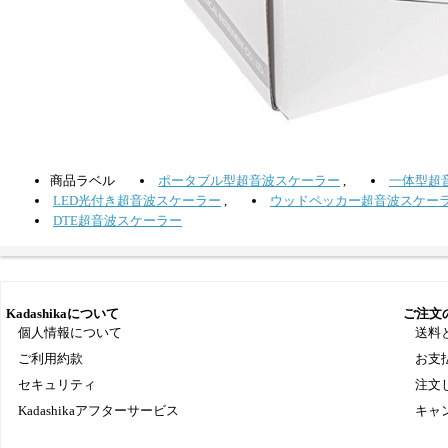
商品ラベル
ポータブル型超音波スケーラー
,
一体型超
LED光付き超音波スケーラー
,
ウッドペッカー超音波スケー
DTE超音波スケーラー
Kadashikaについて
ご注文
個人情報について
送料
ご利用約款
お支
セキュリティ
注文
Kadashikaアフターサービス
キャ