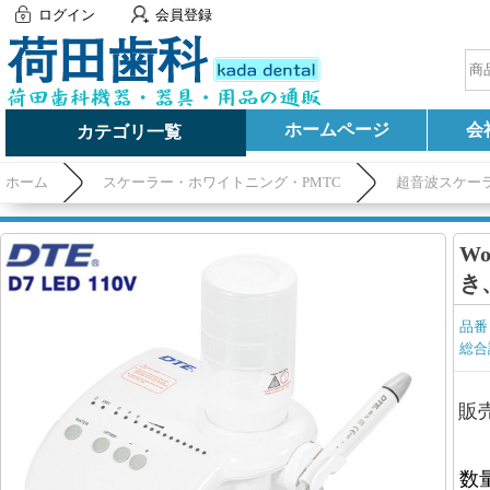
ログイン
会員登録
ホームページ
会
カテゴリ一覧
ホーム
スケーラー・ホワイトニング・PMTC
超音波スケー
W
き
品番
総合
販
数