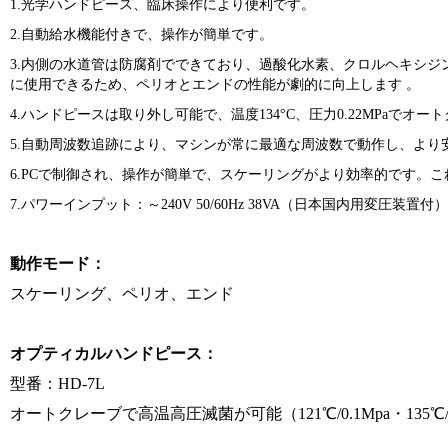
1.光学ハンドピース、臨床操作により便利です。
2.自動給水機能付きで、操作が簡単です。
3.内側の水道管は防腐剤でできており、過酸化水素、クロルヘキシ
に使用できるため、ペリオとエンドの性能が劇的に向上します 。
4.ハンドピースは取り外し可能で、温度134°C、圧力0.22MPaでオ
5.自動周波数追跡により、マシンが常に最適な周波数で動作し、より
6.PCで制御され、操作が簡単で、スケーリングがより効率的です。こ
7.パワーインプット：～240V 50/60Hz 38VA（日本国内用変圧装置付）
動作モード：
スケーリング、ペリオ、エンド
オプティカルハンドピース：
型番：HD-7L
オートクレーブで高温高圧滅菌が可能（121℃/0.1Mpa・135℃/0