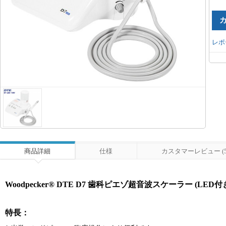
レポ
商品詳細
仕様
カスタマーレビュー (5
Woodpecker® DTE D7 歯科ピエゾ超音波スケーラー (LED
特長：