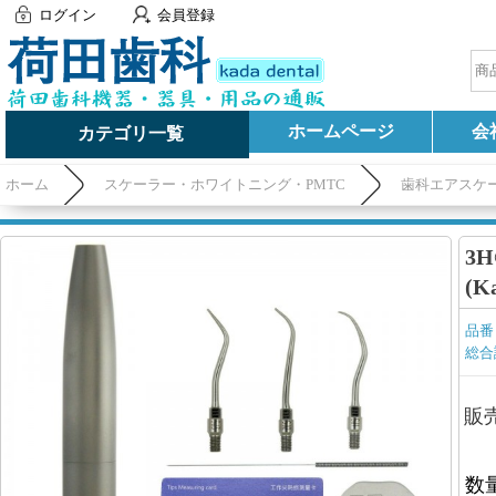
ログイン
会員登録
ホームページ
会
カテゴリ一覧
ホーム
スケーラー・ホワイトニング・PMTC
歯科エアスケ
3
(K
品番
総合
販
数