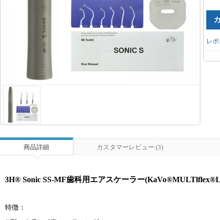
レポ
商品詳細
カスタマーレビュー (3)
3H® Sonic SS-MF歯科用エアスケーラー(KaVo®MULTlflex®
特徴：