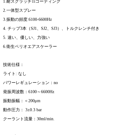
1.耐スクラッチTiコーティング
2.一体型スプレー
3.振動の頻度:6100-6600Hz
4. チップ3本（SJ1、SJ2、SJ3）、トルクレンチ付き
5. 速い、優しい、力強い
6.衛生ペリオエアスケーラー
技術仕様：
ライト: なし
パワーレギュレーション：no
発振周波数：6100～6600Hz
振動振幅：＜200μm
動作圧力： 3±0.3 bar
クーラント流量：30ml/min.