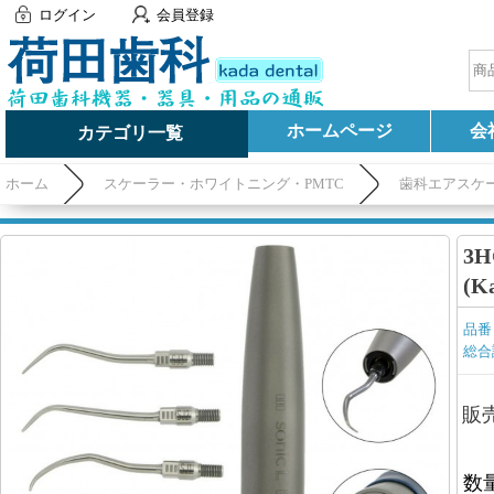
ログイン
会員登録
ホームページ
会
カテゴリ一覧
ホーム
スケーラー・ホワイトニング・PMTC
歯科エアスケ
3
(K
品番
総合
販
数