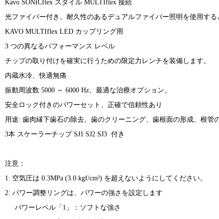
Kavo SONICflex スタイル MULTIflex 接続
光ファイバー付き。耐久性のあるデュアルファイバー照明を使用する
KAVO MULTIflex LED カップリング用
3 つの異なるパフォーマンス レベル
チップの取り付けを確実に行うための限定力レンチを装備します。
内蔵水冷、快適無痛
振動周波数 5000 ～ 6000 Hz、最適な治療オプション。
安全ロック付きのパワーセット、正確で信頼性あり
用途: 歯肉縁下歯石の除去、歯のクリーニング、歯根面の形成、根管
3本 スケーラーチップ SJ1 SJ2 SJ3 付き
注意：
1: 空気圧は 0.3MPa (3.0 kgf/cm²) を超えないようにしてください。
2: パワー調整リングは、パワーの強さを設定します
パワーレベル「1」：ソフトな強さ