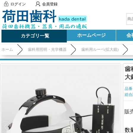
ログイン
会員登録
ホームページ
会
カテゴリ一覧
ホーム
歯科用照明・光学機器
歯科用ルーペ(拡大鏡)
歯
大
品番
総合
販
数