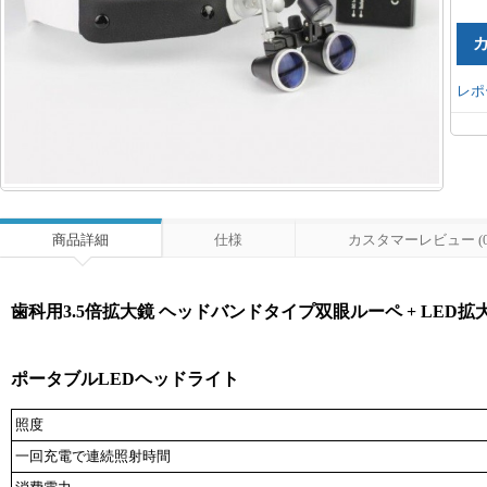
レポ
商品詳細
仕様
カスタマーレビュー (0
歯科用3.5倍拡大鏡 ヘッドバンドタイプ双眼ルーペ + LED
ポータブルLEDヘッドライト
照度
一回充電で連続照射時間