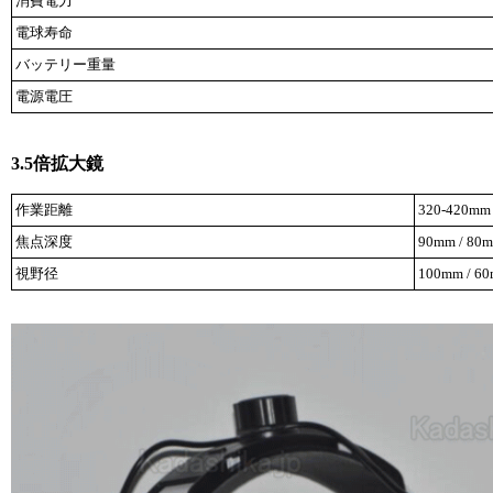
消費電力
電球寿命
バッテリー重量
電源電圧
3.5倍拡大鏡
作業距離
320-420mm
焦点深度
90mm / 80
視野径
100mm / 6