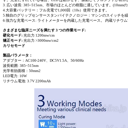
3. 広い波長: 385~515nm、市場のほとんどの樹脂に適しています。(10m
4.大容量バッテリー：フル充電で1,000回（10s）使用できます。
5.独自のグリップセンサースタンバイテクノロジー：マシンのスイッチを
6.強力な充電ベース: ライトメーターを内蔵した充電ベース。 内蔵リチウム
さまざまな臨床ニーズを満たす 3 つの作業モード:
硬化モード:
光出力 1200mw/cm
矯正モード:
光出力 >3000mw/cm2
カリセモード
製品パラメータ：
アダプター：AC100-240V、DC5V1.5A、50/60Hz
波長範囲: 385~515nm
光学有効面積：50mm2
LED電力: 10W
リチウム電池: 3.7V 2200mAh