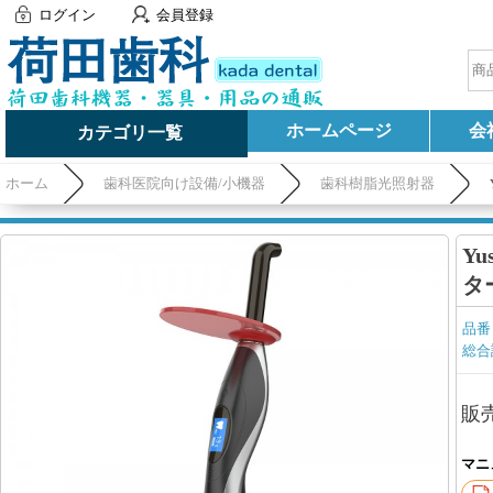
ログイン
会員登録
ホームページ
会
カテゴリ一覧
ホーム
歯科医院向け設備/小機器
歯科樹脂光照射器
Yu
タ
品番
総合
販
マニ