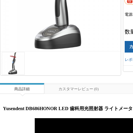
電源
数
レポ
商品詳細
カスタマーレビュー (0)
Yusendent DB686HONOR LED 歯科用光照射器 ライト