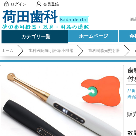
ログイン
会員登録
ホームページ
会
カテゴリ一覧
ホーム
歯科医院向け設備/小機器
歯科樹脂光照射器
歯
付
品番
総合
販
数