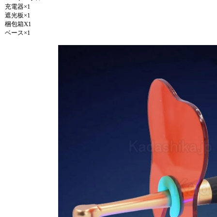
充電器×1
遮光板×1
梱包箱X1
ベース×1