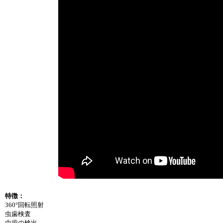
特徴：
360°回転照射
虫歯検査
虫歯の検出