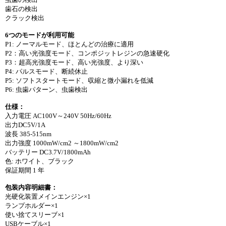
歯石の検出
クラック検出
6つのモードが利用可能
P1: ノーマルモード、ほとんどの治療に適用
P2：高い光強度モード、コンポジットレジンの急速硬化
P3：超高光強度モード、高い光強度、より深い
P4: パルスモード、断続休止
P5: ソフトスタートモード、収縮と微小漏れを低減
P6: 虫歯パターン、虫歯検出
仕様：
入力電圧 AC100V～240V 50Hz/60Hz
出力DC5V/1A
波長 385-515nm
出力強度 1000mW/cm2 ～1800mW/cm2
バッテリー DC3.7V/1800mAh
色: ホワイト、ブラック
保証期間 1 年
包装内容明細書：
光硬化装置メインエンジン×1
ランプホルダー×1
使い捨てスリーブ×1
USBケーブル×1