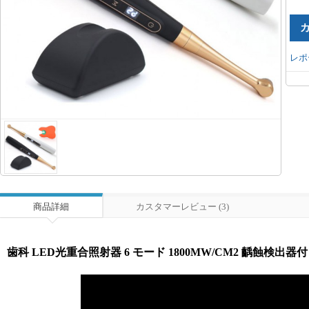
レポ
商品詳細
カスタマーレビュー (3)
歯科 LED光重合照射器 6 モード 1800MW/CM2 齲蝕検出器付