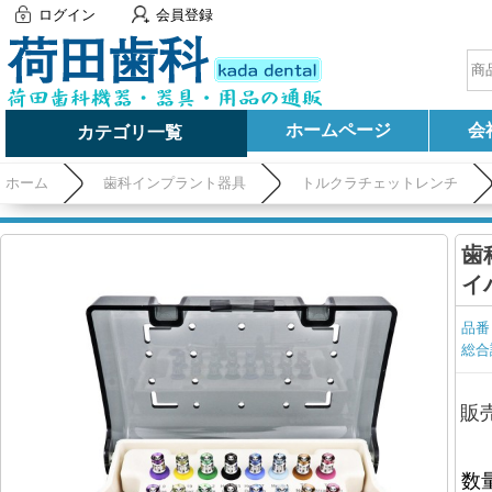
ログイン
会員登録
ホームページ
会
カテゴリ一覧
ホーム
歯科インプラント器具
トルクラチェットレンチ
歯
イ
品番
総合
販
数