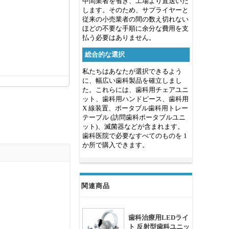
中間業者を省き、工場より直送いた
します。そのため、サプライヤーと
従来の小売業者の間の数え切れない
ほどの不要な手順に余分な費用を支
払う必要はありません。
総合的な選択
私たちはあなたが選択できるよう
に、幅広い歯科製品を確立しまし
た。これらには、歯科用チェアユニ
ット、歯科用ハンドピース、歯科用
X 線装置、ポータブル歯科用トレー
テーブル (訪問歯科ポータブルユニ
ット)、滅菌器などが含まれます。
歯科医院で必要なすべてのものを 1
か所で購入できます。
関連商品
歯科治療用LEDライ
ト 反射型歯科ユニッ