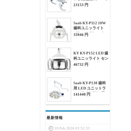
ライト CX249-21 (セ
23153 円
ンサー付スイッチ)
Saab KY-P112 10W
歯科ユニッライト
φ22mm/φ26mm セ
35946 円
ンサースイッチ付
KY KY-P152 LED 歯
科ユニッライト セン
サースイッチ付き
46732 円
(φ22mm 4 LED)
Saab KY-P138 歯科
用 LED ユニットラ
イト歯科無影灯/手
141440 円
術照明灯 歯科チェア
ユニット用アーム付
き
最新情報
10 Feb 2026 03:52:33