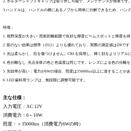
2. ホルダーシャフトキャップは取り外し可能で、メンテナンスが簡単です
3.ハンドルは、ハンドルの横にあるノブから簡単に分解できるため、ハン
特徴：
1. 視野深度が大きい: 照射距離範囲で良好な輝度ビームスポットと輝度を
2. 影のない効果は標準（∅12）よりも優れており、実際の測定値は∅8です
3. 光は柔らかく、目を傷つけません。CRI を採用し、輝く顔をよりリアル
4. 色分離なし: 光点全体の色と色温度は同じです。レンズによる色の分
5. 光効率が高い：電力が6Wの場合、照度は35000lux以上に達することが
6. LED 歯科用ランプは、無段階に調整可能です。
主な仕様：
入力電圧：AC 12V
消費電力：6～10W
照度：＞35000lux（消費電力6Wの時）