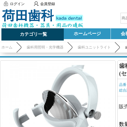
ログイン
会員登録
ホームページ
会
カテゴリ一覧
ホーム
歯科用照明・光学機器
歯科ユニットライト
歯
(
品番
総合
販
数