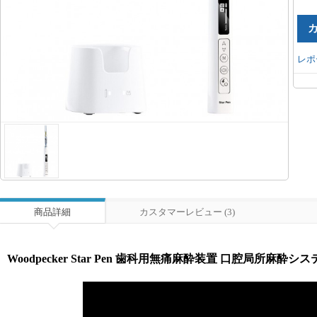
レポ
商品詳細
カスタマーレビュー (3)
Woodpecker Star Pen 歯科用無痛麻酔装置 口腔局所麻酔