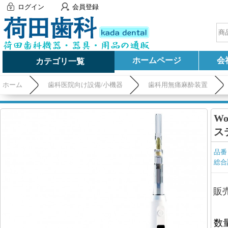
ログイン
会員登録
ホームページ
会
カテゴリ一覧
ホーム
歯科医院向け設備/小機器
歯科用無痛麻酔装置
Wo
ス
品番
総合
販
数