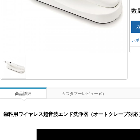
数
レポ
商品詳細
カスタマーレビュー (0)
歯科用ワイヤレス超音波エンド洗浄器（オートクレーブ対応チ