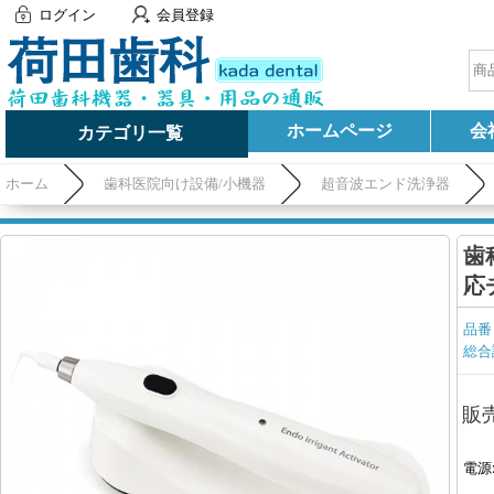
ログイン
会員登録
ホームページ
会
カテゴリ一覧
ホーム
歯科医院向け設備/小機器
超音波エンド洗浄器
歯
応
品番
総合
販
電源